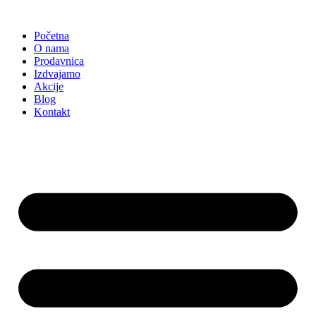
Skočite
na
Početna
sadržaj
O nama
Prodavnica
Izdvajamo
Akcije
Blog
Kontakt