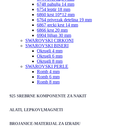
6748 pahulja 14 mm
6754 leptir 18 mm
6860 krst 10*12 mm
6764 privezak detelina 19 mm
6867 grcki krst 14 mm
6866 krst 20 mm
6904 ljiljan 30 mm
SWAROVSKI CIRKONI
SWAROVSKI BISERI
Okrugli 4 mm
Okrugli 6 mm
Okrugli 8 mm
SWAROVSKI PERLE
Romb 4 mm
Romb 6 mm
Romb 8 mm
925 SREBRNE KOMPONENTE ZA NAKIT
ALATI, LEPKOVI,MAGNETI
BROJANICE-MATERIJAL ZA IZRADU