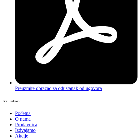
Preuzmite obrazac za odustanak od ugovora
Brzi linkovi
Početna
O nama
Prodavnica
Izdvajamo
Akcije