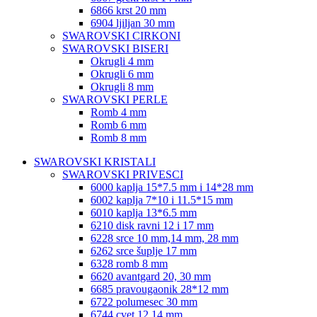
6866 krst 20 mm
6904 ljiljan 30 mm
SWAROVSKI CIRKONI
SWAROVSKI BISERI
Okrugli 4 mm
Okrugli 6 mm
Okrugli 8 mm
SWAROVSKI PERLE
Romb 4 mm
Romb 6 mm
Romb 8 mm
SWAROVSKI KRISTALI
SWAROVSKI PRIVESCI
6000 kaplja 15*7.5 mm i 14*28 mm
6002 kaplja 7*10 i 11.5*15 mm
6010 kaplja 13*6.5 mm
6210 disk ravni 12 i 17 mm
6228 srce 10 mm,14 mm, 28 mm
6262 srce šuplje 17 mm
6328 romb 8 mm
6620 avantgard 20, 30 mm
6685 pravougaonik 28*12 mm
6722 polumesec 30 mm
6744 cvet 12,14 mm