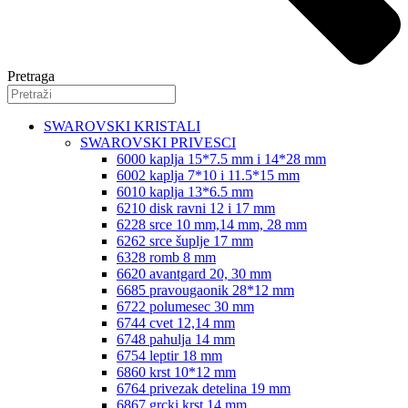
Pretraga
SWAROVSKI KRISTALI
SWAROVSKI PRIVESCI
6000 kaplja 15*7.5 mm i 14*28 mm
6002 kaplja 7*10 i 11.5*15 mm
6010 kaplja 13*6.5 mm
6210 disk ravni 12 i 17 mm
6228 srce 10 mm,14 mm, 28 mm
6262 srce šuplje 17 mm
6328 romb 8 mm
6620 avantgard 20, 30 mm
6685 pravougaonik 28*12 mm
6722 polumesec 30 mm
6744 cvet 12,14 mm
6748 pahulja 14 mm
6754 leptir 18 mm
6860 krst 10*12 mm
6764 privezak detelina 19 mm
6867 grcki krst 14 mm