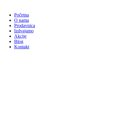
Skočite
na
Početna
sadržaj
O nama
Prodavnica
Izdvajamo
Akcije
Blog
Kontakt