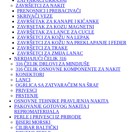
ZATVARAČI UKRASNI
ZAVRŠETCI ZA NAKIT
PRENOSNICI I PREBACIVAČI
SKRIVAČI VEZE
ZAVRŠETAK ZA KANAPE I KIĆANKE
ZAVRSETAK ZA KOZU MAGNETNI
ZAVRŠETAK ZA LANCE ZA CUCLE
ZAVRŠETCI ZA KOŽU NA LEPAK
ZAVRŠETCI ZA KOŽU NA PREKLAPANJE I FEDER
ZAVRŠETCI ZA TRAKE
ZAVRŠETCI ZA ZMIJA LANAC
NERDJAJUĆI ČELIK 316
316 ČELIK DRLOVI ZA MINDJUŠE
316 ČELIK OSNOVNE KOMPONENTE ZA NAKIT
KONEKTORI
LANCI
OGRLICA SA ZATVARAČEM NA ŠRAF
PRIVESCI
PRSTENJE
OSNOVNE TEHNIKE PRAVLJENJA NAKITA
PAKOVANJE GOTOVOG NAKITA I
REPROMATERIJALA
PERLE I PRIVESCI IZ PRIRODE
BISERI MORSKI
ĆILIBAR BALTIČKI