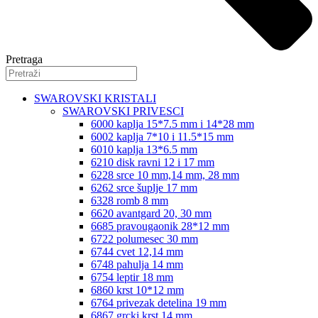
Pretraga
SWAROVSKI KRISTALI
SWAROVSKI PRIVESCI
6000 kaplja 15*7.5 mm i 14*28 mm
6002 kaplja 7*10 i 11.5*15 mm
6010 kaplja 13*6.5 mm
6210 disk ravni 12 i 17 mm
6228 srce 10 mm,14 mm, 28 mm
6262 srce šuplje 17 mm
6328 romb 8 mm
6620 avantgard 20, 30 mm
6685 pravougaonik 28*12 mm
6722 polumesec 30 mm
6744 cvet 12,14 mm
6748 pahulja 14 mm
6754 leptir 18 mm
6860 krst 10*12 mm
6764 privezak detelina 19 mm
6867 grcki krst 14 mm