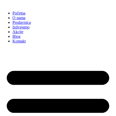
Skočite
na
Početna
sadržaj
O nama
Prodavnica
Izdvajamo
Akcije
Blog
Kontakt