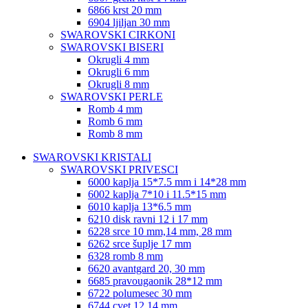
6866 krst 20 mm
6904 ljiljan 30 mm
SWAROVSKI CIRKONI
SWAROVSKI BISERI
Okrugli 4 mm
Okrugli 6 mm
Okrugli 8 mm
SWAROVSKI PERLE
Romb 4 mm
Romb 6 mm
Romb 8 mm
SWAROVSKI KRISTALI
SWAROVSKI PRIVESCI
6000 kaplja 15*7.5 mm i 14*28 mm
6002 kaplja 7*10 i 11.5*15 mm
6010 kaplja 13*6.5 mm
6210 disk ravni 12 i 17 mm
6228 srce 10 mm,14 mm, 28 mm
6262 srce šuplje 17 mm
6328 romb 8 mm
6620 avantgard 20, 30 mm
6685 pravougaonik 28*12 mm
6722 polumesec 30 mm
6744 cvet 12,14 mm