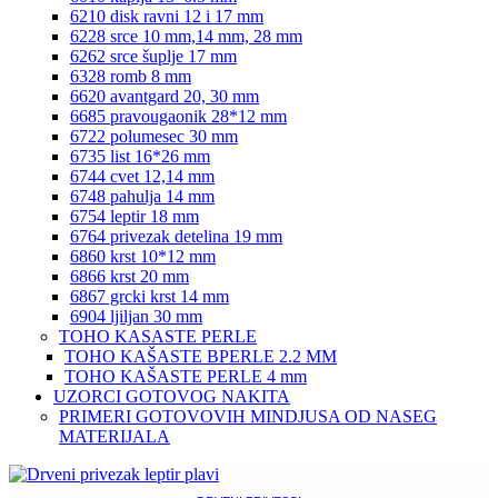
6210 disk ravni 12 i 17 mm
6228 srce 10 mm,14 mm, 28 mm
6262 srce šuplje 17 mm
6328 romb 8 mm
6620 avantgard 20, 30 mm
6685 pravougaonik 28*12 mm
6722 polumesec 30 mm
6735 list 16*26 mm
6744 cvet 12,14 mm
6748 pahulja 14 mm
6754 leptir 18 mm
6764 privezak detelina 19 mm
6860 krst 10*12 mm
6866 krst 20 mm
6867 grcki krst 14 mm
6904 ljiljan 30 mm
TOHO KASASTE PERLE
TOHO KAŠASTE BPERLE 2.2 MM
TOHO KAŠASTE PERLE 4 mm
UZORCI GOTOVOG NAKITA
PRIMERI GOTOVOVIH MINDJUSA OD NASEG
MATERIJALA