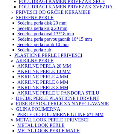
POLUDRAGI KAMEN PRIVEZAK SRCE
POLUDRAGI KAMEN PRIVEZAK ZVEZDA
PRIVESCI OD GRČKE KERAMIKE
SEDEFNE PERLE
Sedefna perla disk 20 mm
Sedefna perla krug 20 mm
Sedefna perla oval 13*18 mm
Sedefna perla pravougaonik 10*15 mm
Sedefna perla romb 10 mm
Sedefna perla zub
PLASTIČNE PERLE I PRIVESCI
AKRILNE PERLE
AKRILNE PERLA 20 MM
AKRILNE PERLE 10 MM
AKRILNE PERLE 4 MM
AKRILNE PERLE 6 MM
AKRILNE PERLE 8 MM
AKRILNE PERLE U PANDORA STILU
DEČIJE PERLE PLASTIČNE I DRVENE
FUSE BEADS- PERLE ZA NAPEGLAVANJE
GLINA POLIMERNA
PERLE OD POLIMERNE GLINE 6*1 MM
METAL LOOK PERLE I PRIVESCI
METAL LOOK PERLE
METAL LOOK PERLE MALE