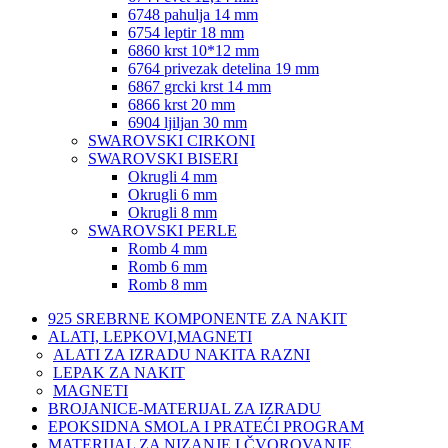
6748 pahulja 14 mm
6754 leptir 18 mm
6860 krst 10*12 mm
6764 privezak detelina 19 mm
6867 grcki krst 14 mm
6866 krst 20 mm
6904 ljiljan 30 mm
SWAROVSKI CIRKONI
SWAROVSKI BISERI
Okrugli 4 mm
Okrugli 6 mm
Okrugli 8 mm
SWAROVSKI PERLE
Romb 4 mm
Romb 6 mm
Romb 8 mm
925 SREBRNE KOMPONENTE ZA NAKIT
ALATI, LEPKOVI,MAGNETI
ALATI ZA IZRADU NAKITA RAZNI
LEPAK ZA NAKIT
MAGNETI
BROJANICE-MATERIJAL ZA IZRADU
EPOKSIDNA SMOLA I PRATEĆI PROGRAM
MATERIJAL ZA NIZANJE I ČVOROVANJE