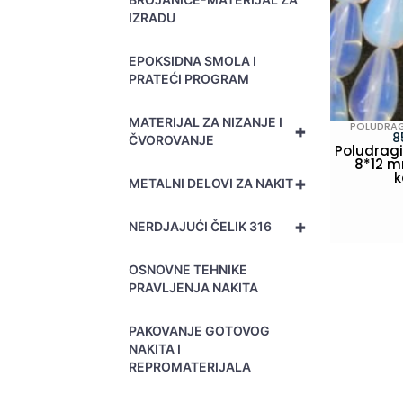
IZRADU
EPOKSIDNA SMOLA I
PRATEĆI PROGRAM
MATERIJAL ZA NIZANJE I
POLUDRAG
+
8
ČVOROVANJE
Poludragi
8*12 
+
METALNI DELOVI ZA NAKIT
PO
+
NERDJAJUĆI ČELIK 316
OSNOVNE TEHNIKE
PRAVLJENJA NAKITA
PAKOVANJE GOTOVOG
NAKITA I
REPROMATERIJALA