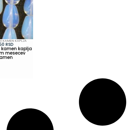
I KAMEN KAPLJA
50
RSD
 kamen kaplja
mm mesecev
kamen
GLEDAJ