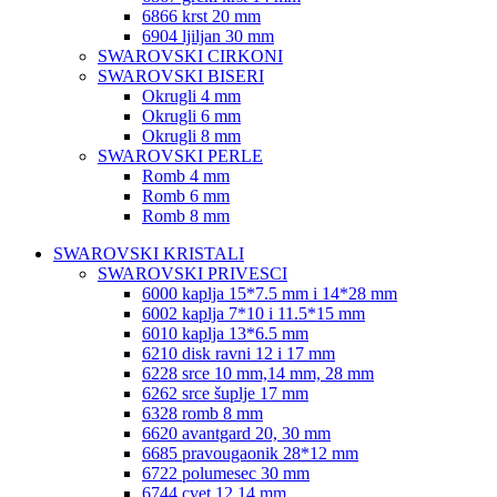
6866 krst 20 mm
6904 ljiljan 30 mm
SWAROVSKI CIRKONI
SWAROVSKI BISERI
Okrugli 4 mm
Okrugli 6 mm
Okrugli 8 mm
SWAROVSKI PERLE
Romb 4 mm
Romb 6 mm
Romb 8 mm
SWAROVSKI KRISTALI
SWAROVSKI PRIVESCI
6000 kaplja 15*7.5 mm i 14*28 mm
6002 kaplja 7*10 i 11.5*15 mm
6010 kaplja 13*6.5 mm
6210 disk ravni 12 i 17 mm
6228 srce 10 mm,14 mm, 28 mm
6262 srce šuplje 17 mm
6328 romb 8 mm
6620 avantgard 20, 30 mm
6685 pravougaonik 28*12 mm
6722 polumesec 30 mm
6744 cvet 12,14 mm