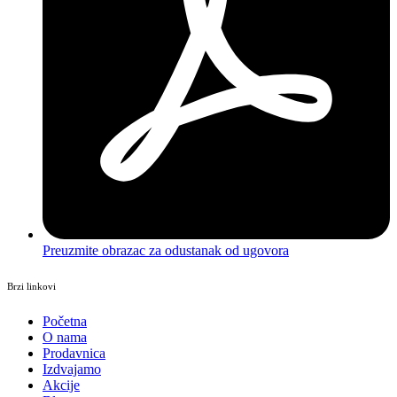
Preuzmite obrazac za odustanak od ugovora
Brzi linkovi
Početna
O nama
Prodavnica
Izdvajamo
Akcije