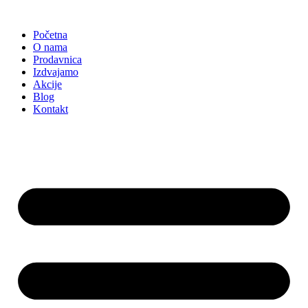
Skočite
na
Početna
sadržaj
O nama
Prodavnica
Izdvajamo
Akcije
Blog
Kontakt