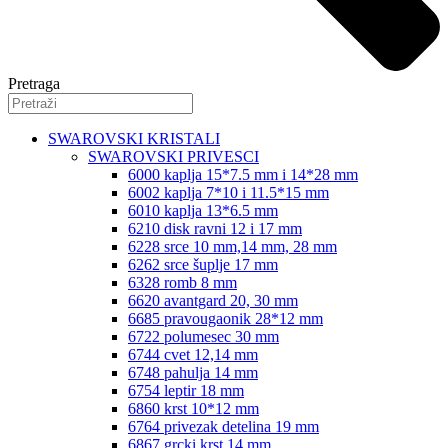
Pretraga
SWAROVSKI KRISTALI
SWAROVSKI PRIVESCI
6000 kaplja 15*7.5 mm i 14*28 mm
6002 kaplja 7*10 i 11.5*15 mm
6010 kaplja 13*6.5 mm
6210 disk ravni 12 i 17 mm
6228 srce 10 mm,14 mm, 28 mm
6262 srce šuplje 17 mm
6328 romb 8 mm
6620 avantgard 20, 30 mm
6685 pravougaonik 28*12 mm
6722 polumesec 30 mm
6744 cvet 12,14 mm
6748 pahulja 14 mm
6754 leptir 18 mm
6860 krst 10*12 mm
6764 privezak detelina 19 mm
6867 grcki krst 14 mm