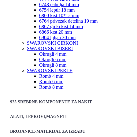
6748 pahulja 14 mm
6754 leptir 18 mm
6860 krst 10*12 mm
6764 privezak detelina 19 mm
6867 grcki krst 14 mm
6866 krst 20 mm
6904 ljiljan 30 mm
SWAROVSKI CIRKONI
SWAROVSKI BISERI
Okrugli 4 mm
Okrugli 6 mm
Okrugli 8 mm
SWAROVSKI PERLE
Romb 4 mm
Romb 6 mm
Romb 8 mm
925 SREBRNE KOMPONENTE ZA NAKIT
ALATI, LEPKOVI,MAGNETI
BROJANICE-MATERIJAL ZA IZRADU