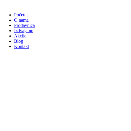
Skočite
na
Početna
sadržaj
O nama
Prodavnica
Izdvajamo
Akcije
Blog
Kontakt