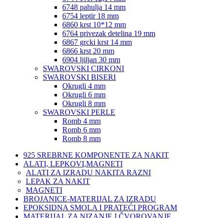
6748 pahulja 14 mm
6754 leptir 18 mm
6860 krst 10*12 mm
6764 privezak detelina 19 mm
6867 grcki krst 14 mm
6866 krst 20 mm
6904 ljiljan 30 mm
SWAROVSKI CIRKONI
SWAROVSKI BISERI
Okrugli 4 mm
Okrugli 6 mm
Okrugli 8 mm
SWAROVSKI PERLE
Romb 4 mm
Romb 6 mm
Romb 8 mm
925 SREBRNE KOMPONENTE ZA NAKIT
ALATI, LEPKOVI,MAGNETI
ALATI ZA IZRADU NAKITA RAZNI
LEPAK ZA NAKIT
MAGNETI
BROJANICE-MATERIJAL ZA IZRADU
EPOKSIDNA SMOLA I PRATEĆI PROGRAM
MATERIJAL ZA NIZANJE I ČVOROVANJE