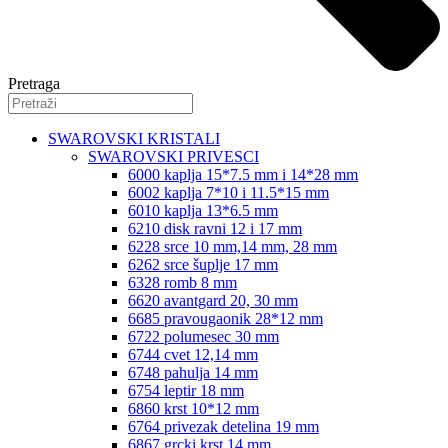
Pretraga
SWAROVSKI KRISTALI
SWAROVSKI PRIVESCI
6000 kaplja 15*7.5 mm i 14*28 mm
6002 kaplja 7*10 i 11.5*15 mm
6010 kaplja 13*6.5 mm
6210 disk ravni 12 i 17 mm
6228 srce 10 mm,14 mm, 28 mm
6262 srce šuplje 17 mm
6328 romb 8 mm
6620 avantgard 20, 30 mm
6685 pravougaonik 28*12 mm
6722 polumesec 30 mm
6744 cvet 12,14 mm
6748 pahulja 14 mm
6754 leptir 18 mm
6860 krst 10*12 mm
6764 privezak detelina 19 mm
6867 grcki krst 14 mm