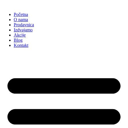
Skočite
na
Početna
sadržaj
O nama
Prodavnica
Izdvajamo
Akcije
Blog
Kontakt