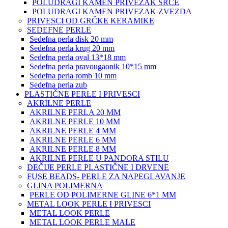
POLUDRAGI KAMEN PRIVEZAK SRCE
POLUDRAGI KAMEN PRIVEZAK ZVEZDA
PRIVESCI OD GRČKE KERAMIKE
SEDEFNE PERLE
Sedefna perla disk 20 mm
Sedefna perla krug 20 mm
Sedefna perla oval 13*18 mm
Sedefna perla pravougaonik 10*15 mm
Sedefna perla romb 10 mm
Sedefna perla zub
PLASTIČNE PERLE I PRIVESCI
AKRILNE PERLE
AKRILNE PERLA 20 MM
AKRILNE PERLE 10 MM
AKRILNE PERLE 4 MM
AKRILNE PERLE 6 MM
AKRILNE PERLE 8 MM
AKRILNE PERLE U PANDORA STILU
DEČIJE PERLE PLASTIČNE I DRVENE
FUSE BEADS- PERLE ZA NAPEGLAVANJE
GLINA POLIMERNA
PERLE OD POLIMERNE GLINE 6*1 MM
METAL LOOK PERLE I PRIVESCI
METAL LOOK PERLE
METAL LOOK PERLE MALE