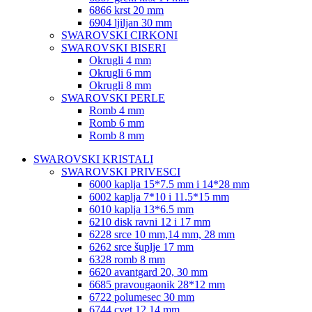
6866 krst 20 mm
6904 ljiljan 30 mm
SWAROVSKI CIRKONI
SWAROVSKI BISERI
Okrugli 4 mm
Okrugli 6 mm
Okrugli 8 mm
SWAROVSKI PERLE
Romb 4 mm
Romb 6 mm
Romb 8 mm
SWAROVSKI KRISTALI
SWAROVSKI PRIVESCI
6000 kaplja 15*7.5 mm i 14*28 mm
6002 kaplja 7*10 i 11.5*15 mm
6010 kaplja 13*6.5 mm
6210 disk ravni 12 i 17 mm
6228 srce 10 mm,14 mm, 28 mm
6262 srce šuplje 17 mm
6328 romb 8 mm
6620 avantgard 20, 30 mm
6685 pravougaonik 28*12 mm
6722 polumesec 30 mm
6744 cvet 12,14 mm