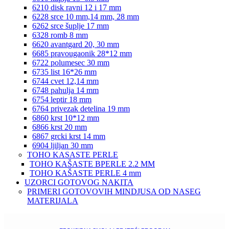
6210 disk ravni 12 i 17 mm
6228 srce 10 mm,14 mm, 28 mm
6262 srce šuplje 17 mm
6328 romb 8 mm
6620 avantgard 20, 30 mm
6685 pravougaonik 28*12 mm
6722 polumesec 30 mm
6735 list 16*26 mm
6744 cvet 12,14 mm
6748 pahulja 14 mm
6754 leptir 18 mm
6764 privezak detelina 19 mm
6860 krst 10*12 mm
6866 krst 20 mm
6867 grcki krst 14 mm
6904 ljiljan 30 mm
TOHO KASASTE PERLE
TOHO KAŠASTE BPERLE 2.2 MM
TOHO KAŠASTE PERLE 4 mm
UZORCI GOTOVOG NAKITA
PRIMERI GOTOVOVIH MINDJUSA OD NASEG
MATERIJALA