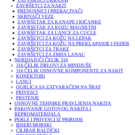
ZATVARAČI UKRASNI
ZAVRŠETCI ZA NAKIT
PRENOSNICI I PREBACIVAČI
SKRIVAČI VEZE
ZAVRŠETAK ZA KANAPE I KIĆANKE
ZAVRSETAK ZA KOZU MAGNETNI
ZAVRŠETAK ZA LANCE ZA CUCLE
ZAVRŠETCI ZA KOŽU NA LEPAK
ZAVRŠETCI ZA KOŽU NA PREKLAPANJE I FEDER
ZAVRŠETCI ZA TRAKE
ZAVRŠETCI ZA ZMIJA LANAC
NERDJAJUĆI ČELIK 316
316 ČELIK DRLOVI ZA MINDJUŠE
316 ČELIK OSNOVNE KOMPONENTE ZA NAKIT
KONEKTORI
LANCI
OGRLICA SA ZATVARAČEM NA ŠRAF
PRIVESCI
PRSTENJE
OSNOVNE TEHNIKE PRAVLJENJA NAKITA
PAKOVANJE GOTOVOG NAKITA I
REPROMATERIJALA
PERLE I PRIVESCI IZ PRIRODE
BISERI MORSKI
ĆILIBAR BALTIČKI