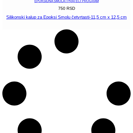
EPOKSIDNA SMOLA I PRATEĆI PROGRAM
750
RSD
Silikonski kalup za Epoksi Smolu četvrtasti-11,5 cm x 12,5 cm
POGLEDAJ