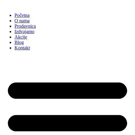
Skočite
na
Početna
sadržaj
O nama
Prodavnica
Izdvajamo
Akcije
Blog
Kontakt