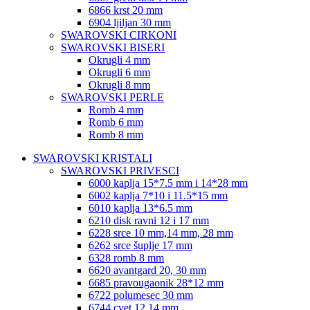
6866 krst 20 mm
6904 ljiljan 30 mm
SWAROVSKI CIRKONI
SWAROVSKI BISERI
Okrugli 4 mm
Okrugli 6 mm
Okrugli 8 mm
SWAROVSKI PERLE
Romb 4 mm
Romb 6 mm
Romb 8 mm
SWAROVSKI KRISTALI
SWAROVSKI PRIVESCI
6000 kaplja 15*7.5 mm i 14*28 mm
6002 kaplja 7*10 i 11.5*15 mm
6010 kaplja 13*6.5 mm
6210 disk ravni 12 i 17 mm
6228 srce 10 mm,14 mm, 28 mm
6262 srce šuplje 17 mm
6328 romb 8 mm
6620 avantgard 20, 30 mm
6685 pravougaonik 28*12 mm
6722 polumesec 30 mm
6744 cvet 12,14 mm