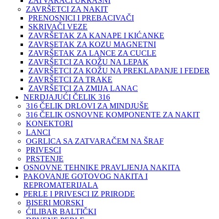
ZATVARAČI UKRASNI
ZAVRŠETCI ZA NAKIT
PRENOSNICI I PREBACIVAČI
SKRIVAČI VEZE
ZAVRŠETAK ZA KANAPE I KIĆANKE
ZAVRSETAK ZA KOZU MAGNETNI
ZAVRŠETAK ZA LANCE ZA CUCLE
ZAVRŠETCI ZA KOŽU NA LEPAK
ZAVRŠETCI ZA KOŽU NA PREKLAPANJE I FEDER
ZAVRŠETCI ZA TRAKE
ZAVRŠETCI ZA ZMIJA LANAC
NERDJAJUĆI ČELIK 316
316 ČELIK DRLOVI ZA MINDJUŠE
316 ČELIK OSNOVNE KOMPONENTE ZA NAKIT
KONEKTORI
LANCI
OGRLICA SA ZATVARAČEM NA ŠRAF
PRIVESCI
PRSTENJE
OSNOVNE TEHNIKE PRAVLJENJA NAKITA
PAKOVANJE GOTOVOG NAKITA I
REPROMATERIJALA
PERLE I PRIVESCI IZ PRIRODE
BISERI MORSKI
ĆILIBAR BALTIČKI