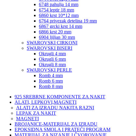
6748 pahulja 14 mm
6754 leptir 18 mm
6860 krst 10*12 mm
6764 privezak detelina 19 mm
6867 grcki krst 14 mm
6866 krst 20 mm
6904 ljiljan 30 mm
SWAROVSKI CIRKONI
SWAROVSKI BISERI
Okrugli 4 mm
Okrugli 6 mm
Okrugli 8 mm
SWAROVSKI PERLE
Romb 4 mm
Romb 6 mm
Romb 8 mm
925 SREBRNE KOMPONENTE ZA NAKIT
ALATI, LEPKOVI,MAGNETI
ALATI ZA IZRADU NAKITA RAZNI
LEPAK ZA NAKIT
MAGNETI
BROJANICE-MATERIJAL ZA IZRADU
EPOKSIDNA SMOLA I PRATEĆI PROGRAM
MATERIJAL ZA NIZANJE I ČVOROVANJE