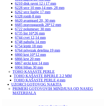
6210 disk ravni 12 i 17 mm
6228 srce 10 mm,14 mm, 28 mm
6262 srce šuplje 17 mm
6328 romb 8 mm
6620 avantgard 20, 30 mm
6685 pravougaonik 28*12 mm
6722 polumesec 30 mm
6735 list 16*26 mm
6744 cvet 12,14 mm
6748 pahulja 14 mm
6754 leptir 18 mm
6764 privezak detelina 19 mm
6860 krst 10*12 mm
6866 krst 20 mm
6867 grcki krst 14 mm
6904 ljiljan 30 mm
TOHO KASASTE PERLE
TOHO KAŠASTE BPERLE 2.2 MM
TOHO KAŠASTE PERLE 4 mm
UZORCI GOTOVOG NAKITA
PRIMERI GOTOVOVIH MINDJUSA OD NASEG
MATERIJALA