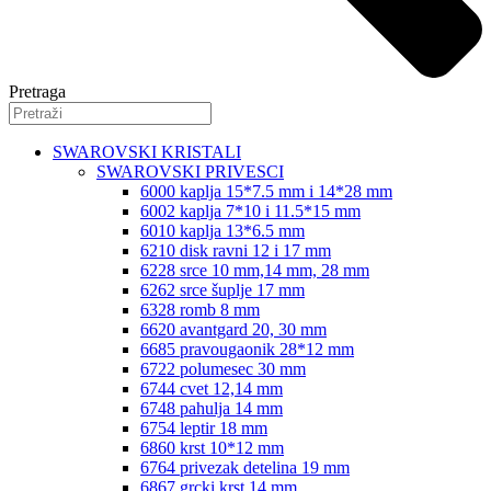
Pretraga
SWAROVSKI KRISTALI
SWAROVSKI PRIVESCI
6000 kaplja 15*7.5 mm i 14*28 mm
6002 kaplja 7*10 i 11.5*15 mm
6010 kaplja 13*6.5 mm
6210 disk ravni 12 i 17 mm
6228 srce 10 mm,14 mm, 28 mm
6262 srce šuplje 17 mm
6328 romb 8 mm
6620 avantgard 20, 30 mm
6685 pravougaonik 28*12 mm
6722 polumesec 30 mm
6744 cvet 12,14 mm
6748 pahulja 14 mm
6754 leptir 18 mm
6860 krst 10*12 mm
6764 privezak detelina 19 mm
6867 grcki krst 14 mm