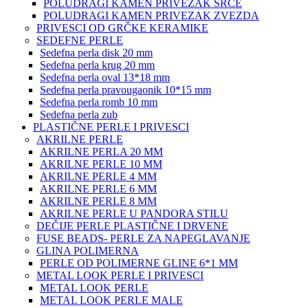
POLUDRAGI KAMEN PRIVEZAK SRCE
POLUDRAGI KAMEN PRIVEZAK ZVEZDA
PRIVESCI OD GRČKE KERAMIKE
SEDEFNE PERLE
Sedefna perla disk 20 mm
Sedefna perla krug 20 mm
Sedefna perla oval 13*18 mm
Sedefna perla pravougaonik 10*15 mm
Sedefna perla romb 10 mm
Sedefna perla zub
PLASTIČNE PERLE I PRIVESCI
AKRILNE PERLE
AKRILNE PERLA 20 MM
AKRILNE PERLE 10 MM
AKRILNE PERLE 4 MM
AKRILNE PERLE 6 MM
AKRILNE PERLE 8 MM
AKRILNE PERLE U PANDORA STILU
DEČIJE PERLE PLASTIČNE I DRVENE
FUSE BEADS- PERLE ZA NAPEGLAVANJE
GLINA POLIMERNA
PERLE OD POLIMERNE GLINE 6*1 MM
METAL LOOK PERLE I PRIVESCI
METAL LOOK PERLE
METAL LOOK PERLE MALE