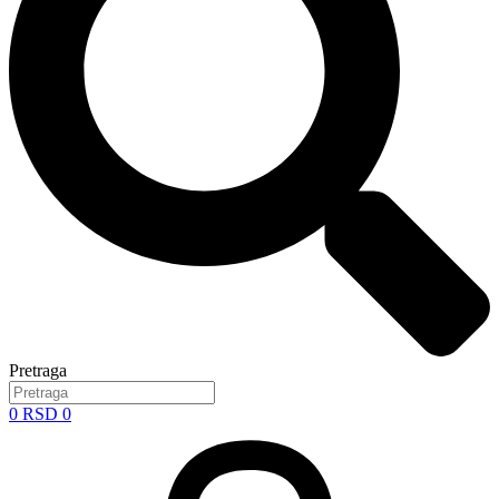
Pretraga
0
RSD
0