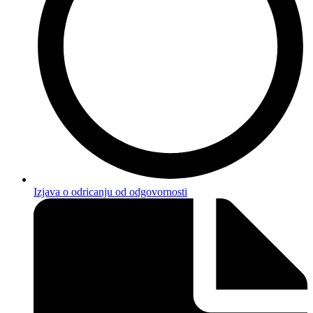
Izjava o odricanju od odgovornosti