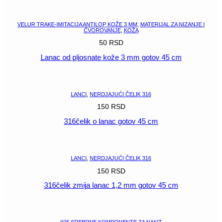
POGLEDAJ
VELUR TRAKE-IMITACIJA ANTILOP KOŽE 3 MM
,
MATERIJAL ZA NIZANJE I
ČVOROVANJE
,
KOŽA
50
RSD
Lanac od pljosnate kože 3 mm gotov 45 cm
POGLEDAJ
LANCI
,
NERDJAJUĆI ČELIK 316
150
RSD
316čelik o lanac gotov 45 cm
POGLEDAJ
LANCI
,
NERDJAJUĆI ČELIK 316
150
RSD
316čelik zmija lanac 1,2 mm gotov 45 cm
POGLEDAJ