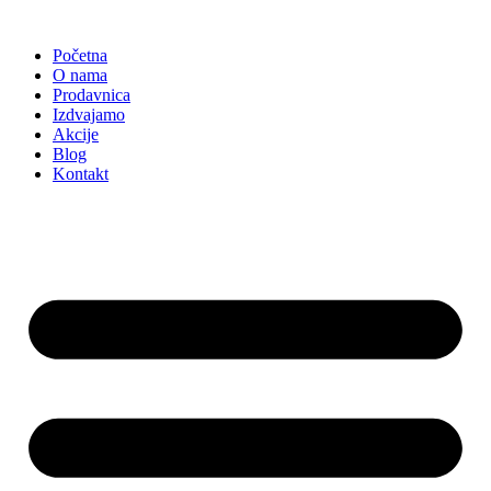
Skočite
na
Početna
sadržaj
O nama
Prodavnica
Izdvajamo
Akcije
Blog
Kontakt