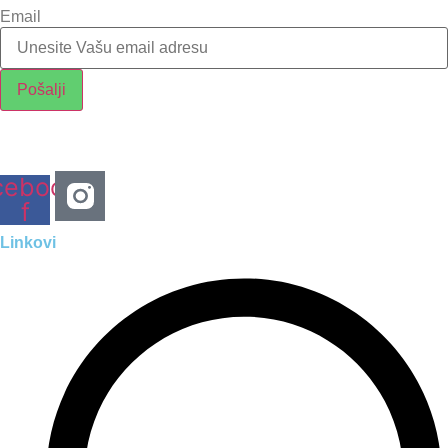
Email
Pošalji
cebook-
f
Linkovi