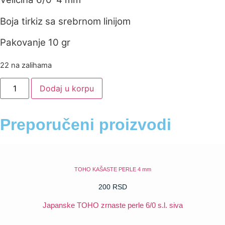
Boja tirkiz sa srebrnom linijom
Pakovanje 10 gr
22 na zalihama
Japanske
Dodaj u korpu
TOHO
zrnaste
perle
6/0
Preporučeni proizvodi
s.l.
tirkiz
količina
TOHO KAŠASTE PERLE 4 mm
200
RSD
Japanske TOHO zrnaste perle 6/0 s.l. siva