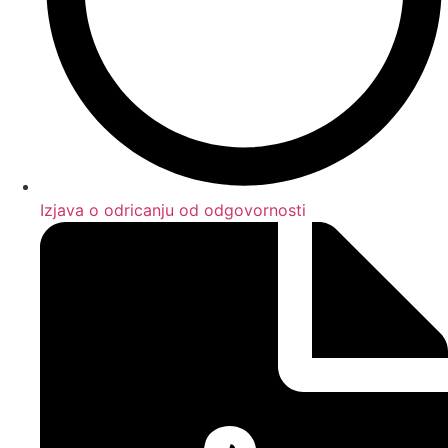
Izjava o odricanju od odgovornosti