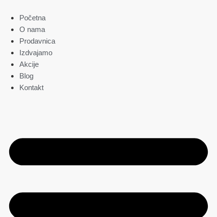
Skočite
na
Početna
sadržaj
O nama
Prodavnica
Izdvajamo
Akcije
Blog
Kontakt