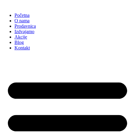
Skočite
na
Početna
sadržaj
O nama
Prodavnica
Izdvajamo
Akcije
Blog
Kontakt