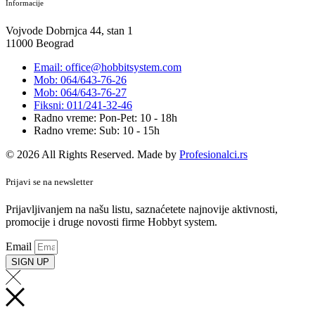
Informacije
Vojvode Dobrnjca 44, stan 1
11000 Beograd
Email: office@hobbitsystem.com
Mob: 064/643-76-26
Mob: 064/643-76-27
Fiksni: 011/241-32-46
Radno vreme: Pon-Pet: 10 - 18h
Radno vreme: Sub: 10 - 15h
© 2026 All Rights Reserved. Made by
Profesionalci.rs
Prijavi se na newsletter
Prijavljivanjem na našu listu, saznaćetete najnovije aktivnosti,
promocije i druge novosti firme Hobbyt system.
Email
SIGN UP