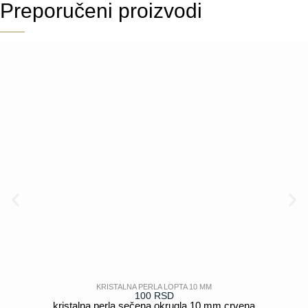
Preporučeni proizvodi
KRISTALNA PERLA LOPTA 10 MM
100
RSD
kristalna perla sečena okrugla 10 mm crvena