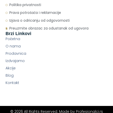
Politika privatnosti
Prava potrošača i reklamacije
Izjava o odricanju od odgovornosti
Preuzmite obrazac za odustanak od ugovora
Brzi Linkovi
Početna
O nama
Prodavnica
Izdvajamo
Akcije
Blog
Kontakt
© 2026 All Rights Reserved. Made by
Profesionalci.rs