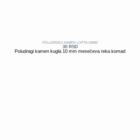
POLUDRAGI KAMEN LOPTA 10MM
30
RSD
Poludragi kamen kugla 10 mm mesečeva reka komad
POGLEDAJ