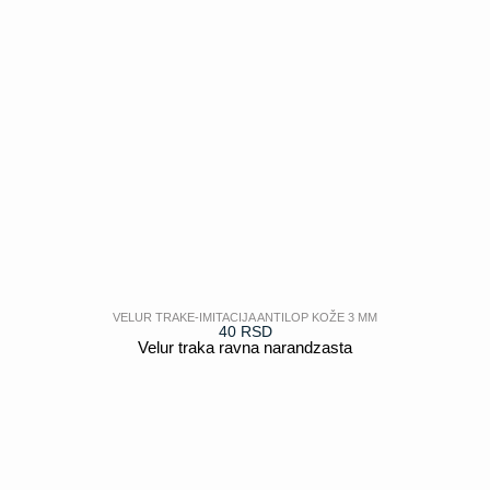
VELUR TRAKE-IMITACIJA ANTILOP KOŽE 3 MM
40
RSD
Velur traka ravna narandzasta
POGLEDAJ