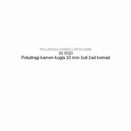
POLUDRAGI KAMEN LOPTA 10MM
30
RSD
Poludragi kamen kugla 10 mm žuti žad komad
POGLEDAJ