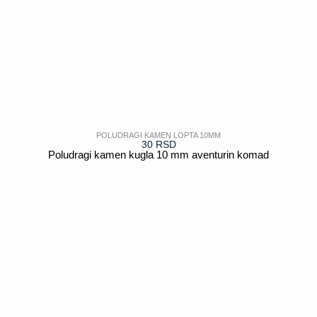
POLUDRAGI KAMEN LOPTA 10MM
30
RSD
Poludragi kamen kugla 10 mm aventurin komad
POGLEDAJ