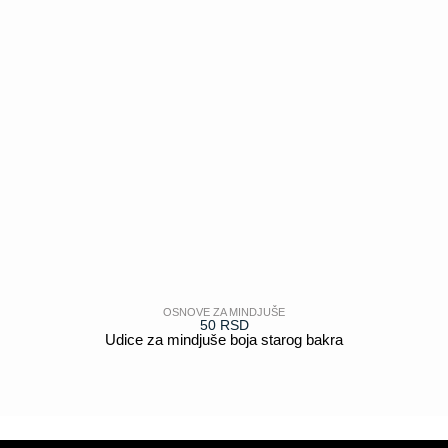
OSNOVE ZA MINDJUŠE
50
RSD
Udice za mindjuše boja starog bakra
POGLEDAJ