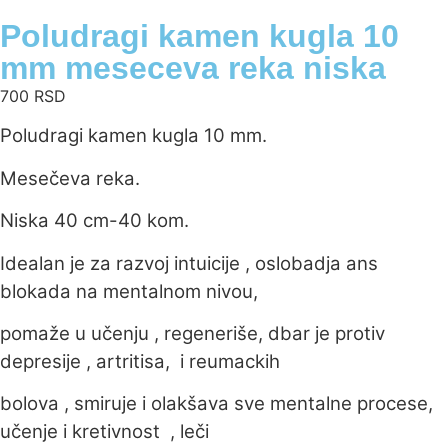
Poludragi kamen kugla 10
mm meseceva reka niska
700
RSD
Poludragi kamen kugla 10 mm.
Mesečeva reka.
Niska 40 cm-40 kom.
Idealan je za razvoj intuicije , oslobadja ans
blokada na mentalnom nivou,
pomaže u učenju , regeneriše, dbar je protiv
depresije , artritisa, i reumackih
bolova , smiruje i olakšava sve mentalne procese,
učenje i kretivnost , leči