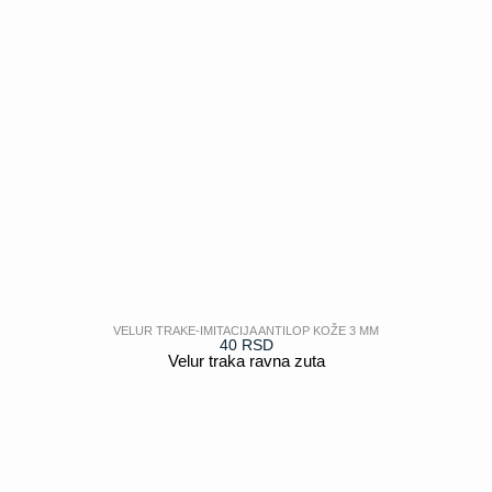
VELUR TRAKE-IMITACIJA ANTILOP KOŽE 3 MM
40
RSD
Velur traka ravna zuta
POGLEDAJ