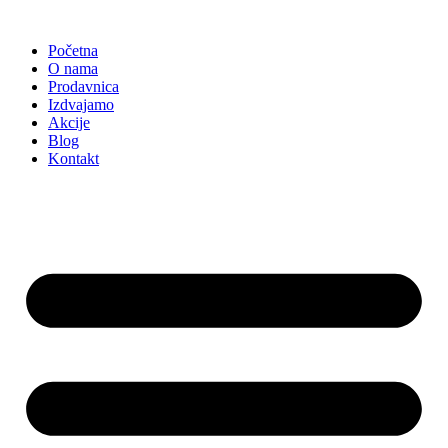
Skočite
na
Početna
sadržaj
O nama
Prodavnica
Izdvajamo
Akcije
Blog
Kontakt