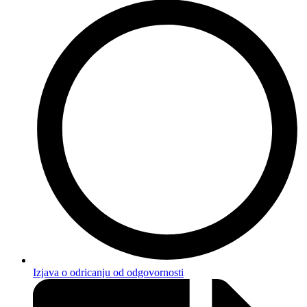
Izjava o odricanju od odgovornosti