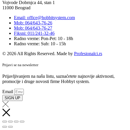
Vojvode Dobrnjca 44, stan 1
11000 Beograd
Email: office@hobbitsystem.com
Mob: 064/643-76-26
Mob: 064/643-76-27
Fiksni: 011/241-32-46
Radno vreme: Pon-Pet: 10 - 18h
Radno vreme: Sub: 10 - 15h
© 2026 All Rights Reserved. Made by
Profesionalci.rs
Prijavi se na newsletter
Prijavljivanjem na našu listu, saznaćetete najnovije aktivnosti,
promocije i druge novosti firme Hobbyt system.
Email
SIGN UP