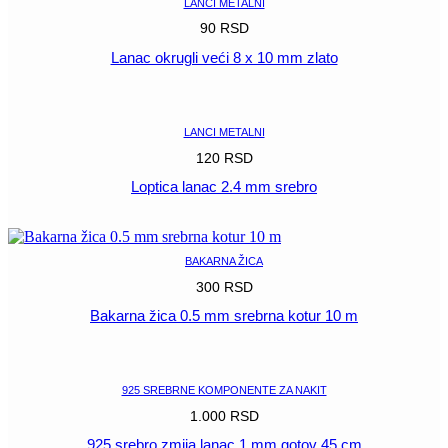
LANCI METALNI
90
RSD
Lanac okrugli veći 8 x 10 mm zlato
POGLEDAJ
LANCI METALNI
120
RSD
Loptica lanac 2.4 mm srebro
POGLEDAJ
BAKARNA ŽICA
300
RSD
Bakarna žica 0.5 mm srebrna kotur 10 m
POGLEDAJ
925 SREBRNE KOMPONENTE ZA NAKIT
1.000
RSD
925 srebro zmija lanac 1 mm gotov 45 cm