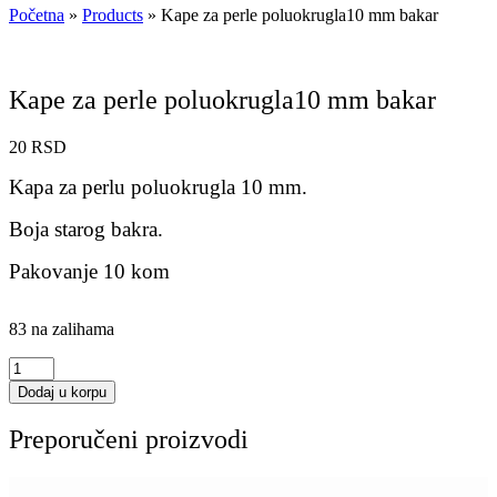
Početna
»
Products
»
Kape za perle poluokrugla10 mm bakar
Kape za perle poluokrugla10 mm bakar
20
RSD
Kapa za perlu poluokrugla 10 mm.
Boja starog bakra.
Pakovanje 10 kom
83 na zalihama
Kape
za
Dodaj u korpu
perle
poluokrugla10
Preporučeni proizvodi
mm
bakar
količina