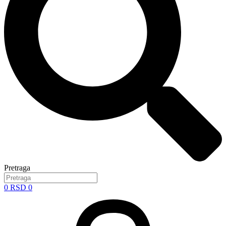
Pretraga
0
RSD
0