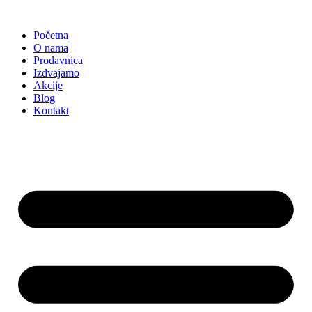
Skočite
na
Početna
sadržaj
O nama
Prodavnica
Izdvajamo
Akcije
Blog
Kontakt