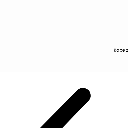
Kape z