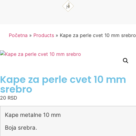
Početna
»
Products
»
Kape za perle cvet 10 mm srebro
Kape za perle cvet 10 mm
srebro
20
RSD
Kape metalne 10 mm
Boja srebra.