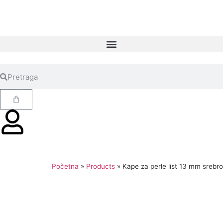
Početna
»
Products
»
Kape za perle list 13 mm srebro