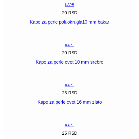
količina
KAPE
20
RSD
Kape za perle poluokrugla10 mm bakar
POGLEDAJ
KAPE
20
RSD
Kape za perle cvet 10 mm srebro
POGLEDAJ
KAPE
25
RSD
Kape za perle cvet 16 mm zlato
POGLEDAJ
KAPE
25
RSD