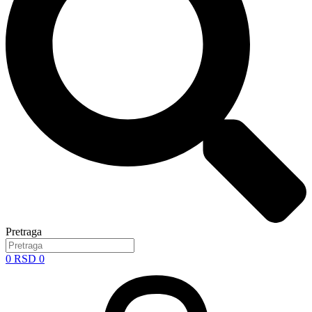
Pretraga
0
RSD
0