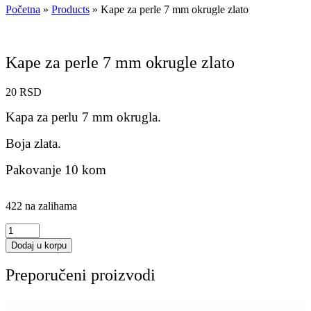
Početna
»
Products
»
Kape za perle 7 mm okrugle zlato
Kape za perle 7 mm okrugle zlato
20
RSD
Kapa za perlu 7 mm okrugla.
Boja zlata.
Pakovanje 10 kom
422 na zalihama
Kape
za
Dodaj u korpu
perle
7
Preporučeni proizvodi
mm
okrugle
zlato