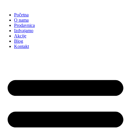
Skočite
na
Početna
sadržaj
O nama
Prodavnica
Izdvajamo
Akcije
Blog
Kontakt