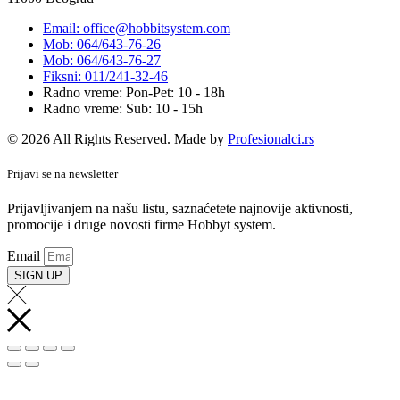
Email: office@hobbitsystem.com
Mob: 064/643-76-26
Mob: 064/643-76-27
Fiksni: 011/241-32-46
Radno vreme: Pon-Pet: 10 - 18h
Radno vreme: Sub: 10 - 15h
© 2026 All Rights Reserved. Made by
Profesionalci.rs
Prijavi se na newsletter
Prijavljivanjem na našu listu, saznaćetete najnovije aktivnosti,
promocije i druge novosti firme Hobbyt system.
Email
SIGN UP