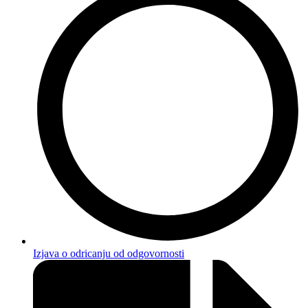
Izjava o odricanju od odgovornosti