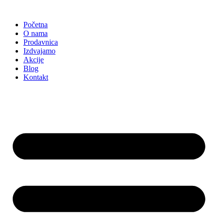
Skočite
na
Početna
sadržaj
O nama
Prodavnica
Izdvajamo
Akcije
Blog
Kontakt