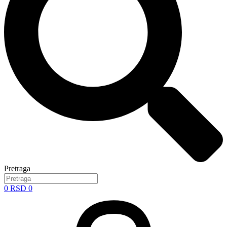
Pretraga
0
RSD
0