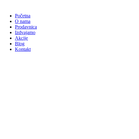
Skočite
na
Početna
sadržaj
O nama
Prodavnica
Izdvajamo
Akcije
Blog
Kontakt