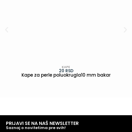
KAPE
20
RSD
Kape za perle poluokrugla10 mm bakar
POGLEDAJ
PRIJAVI SE NA NAŠ NEWSLETTER
Saznaj o novitetima pre svih!