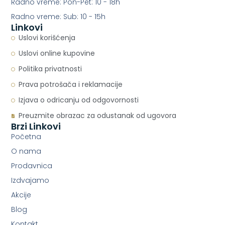
Radno vreme: Pon-Pet: 10 - 18h
Radno vreme: Sub: 10 - 15h
Linkovi
Uslovi korišćenja
Uslovi online kupovine
Politika privatnosti
Prava potrošača i reklamacije
Izjava o odricanju od odgovornosti
Preuzmite obrazac za odustanak od ugovora
Brzi Linkovi
Početna
O nama
Prodavnica
Izdvajamo
Akcije
Blog
Kontakt