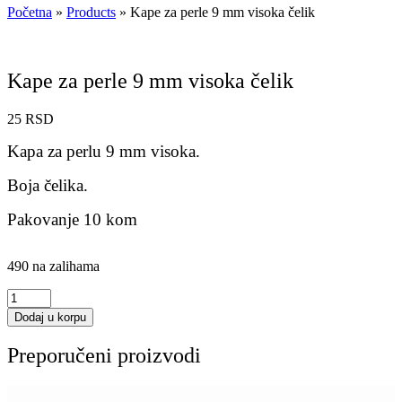
Početna
»
Products
»
Kape za perle 9 mm visoka čelik
Kape za perle 9 mm visoka čelik
25
RSD
Kapa za perlu 9 mm visoka.
Boja čelika.
Pakovanje 10 kom
490 na zalihama
Kape
za
Dodaj u korpu
perle
9
Preporučeni proizvodi
mm
visoka
čelik