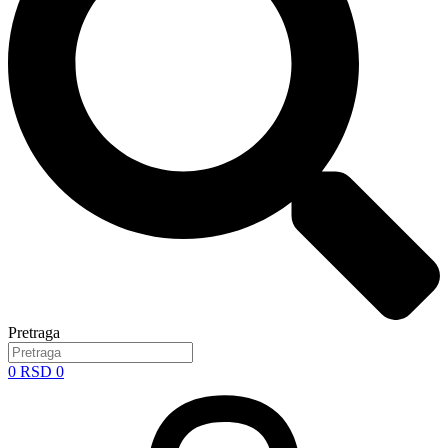
Pretraga
0
RSD
0