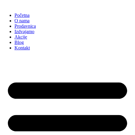
Skočite
na
Početna
sadržaj
O nama
Prodavnica
Izdvajamo
Akcije
Blog
Kontakt