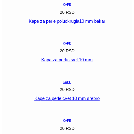
količina
KAPE
20
RSD
Kape za perle poluokrugla10 mm bakar
POGLEDAJ
KAPE
20
RSD
Kapa za perlu cvet 10 mm
POGLEDAJ
KAPE
20
RSD
Kape za perle cvet 10 mm srebro
POGLEDAJ
KAPE
20
RSD