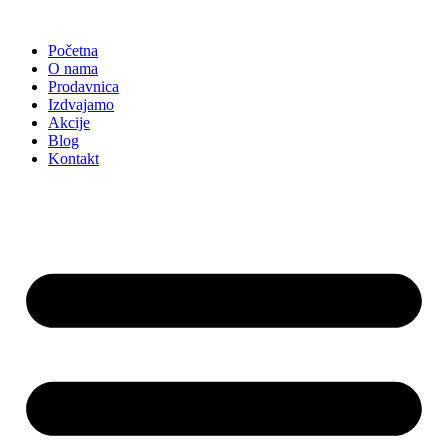
Skočite
na
Početna
sadržaj
O nama
Prodavnica
Izdvajamo
Akcije
Blog
Kontakt