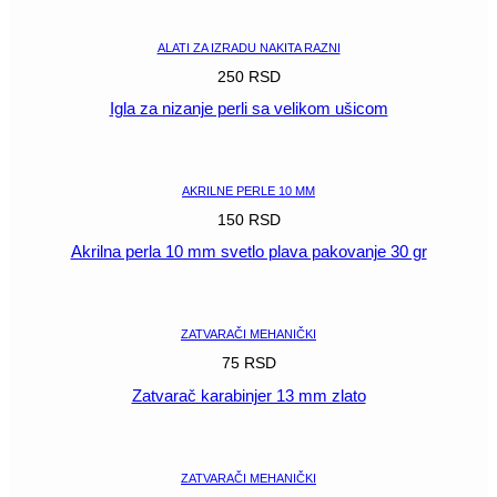
POGLEDAJ
ALATI ZA IZRADU NAKITA RAZNI
250
RSD
Igla za nizanje perli sa velikom ušicom
POGLEDAJ
AKRILNE PERLE 10 MM
150
RSD
Akrilna perla 10 mm svetlo plava pakovanje 30 gr
POGLEDAJ
ZATVARAČI MEHANIČKI
75
RSD
Zatvarač karabinjer 13 mm zlato
POGLEDAJ
ZATVARAČI MEHANIČKI