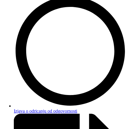
Izjava o odricanju od odgovornosti