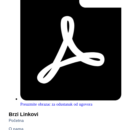
Preuzmite obrazac za odustanak od ugovora
Brzi Linkovi
Početna
O nama