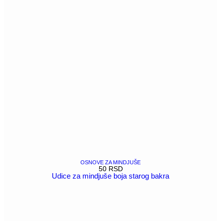
OSNOVE ZA MINDJUŠE
50
RSD
Udice za mindjuše boja starog bakra
POGLEDAJ