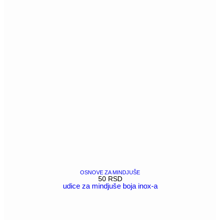
OSNOVE ZA MINDJUŠE
50
RSD
udice za mindjuše boja inox-a
POGLEDAJ