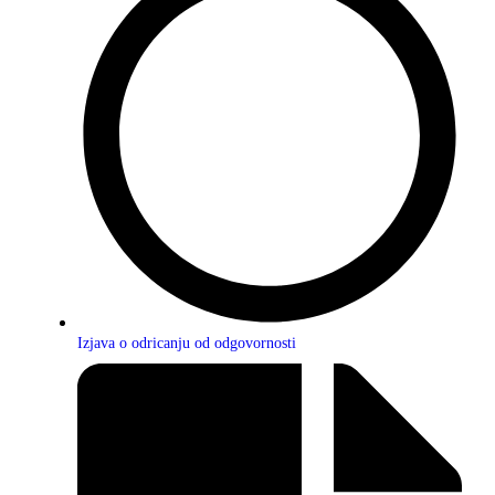
Izjava o odricanju od odgovornosti