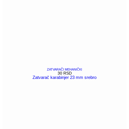
ZATVARAČI MEHANIČKI
30
RSD
Zatvarač karabinjer 23 mm srebro
POGLEDAJ