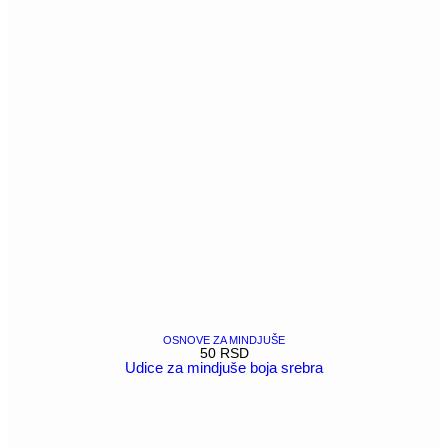
OSNOVE ZA MINDJUŠE
50
RSD
Udice za mindjuše boja srebra
POGLEDAJ