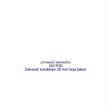
ZATVARAČI MEHANIČKI
150
RSD
Zatvarač karabinjer 18 mm boja bakar
POGLEDAJ