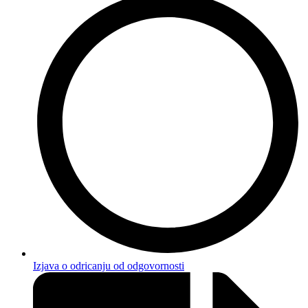
Izjava o odricanju od odgovornosti