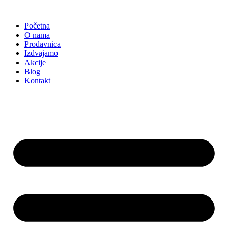
Skočite
na
Početna
sadržaj
O nama
Prodavnica
Izdvajamo
Akcije
Blog
Kontakt