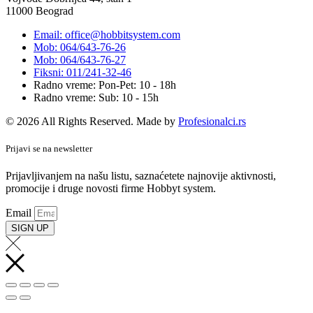
11000 Beograd
Email: office@hobbitsystem.com
Mob: 064/643-76-26
Mob: 064/643-76-27
Fiksni: 011/241-32-46
Radno vreme: Pon-Pet: 10 - 18h
Radno vreme: Sub: 10 - 15h
© 2026 All Rights Reserved. Made by
Profesionalci.rs
Prijavi se na newsletter
Prijavljivanjem na našu listu, saznaćetete najnovije aktivnosti,
promocije i druge novosti firme Hobbyt system.
Email
SIGN UP