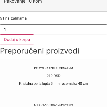
Pakovanje 10 kom
91 na zalihama
Kristalna
perla
lopta
6
Dodaj u korpu
mm
topaz
Preporučeni proizvodi
količina
KRISTALNA PERLA LOPTA 6 MM
210
RSD
Kristalna perla lopta 6 mm roze-niska 40 cm
POGLEDAJ
KRISTALNA PERLA LOPTA 6 MM