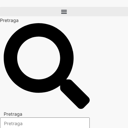
Skočite
na
sadržaj
Pretraga
Pretraga