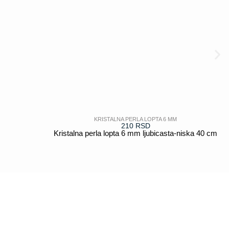
KRISTALNA PERLA LOPTA 6 MM
210
RSD
Kristalna perla lopta 6 mm ljubicasta-niska 40 cm
POGLEDAJ