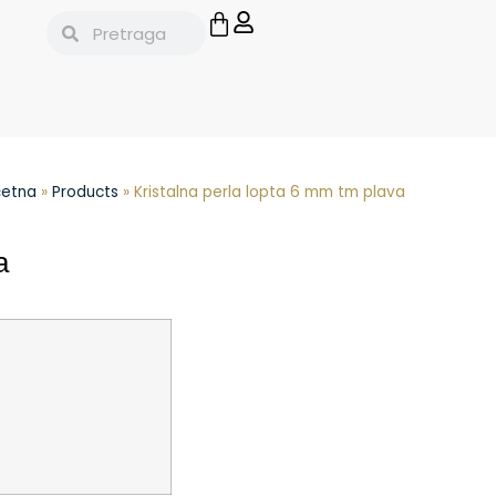
četna
»
Products
»
Kristalna perla lopta 6 mm tm plava
a