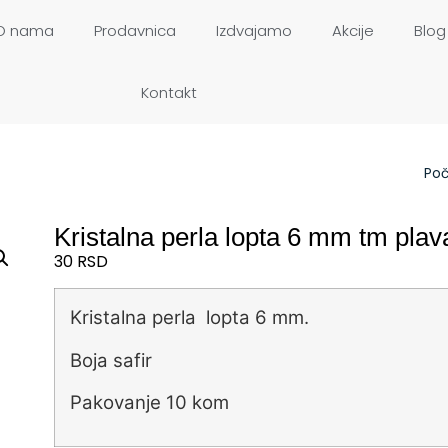
O nama
Prodavnica
Izdvajamo
Akcije
Blog
Kontakt
Po
Kristalna perla lopta 6 mm tm plav
30
RSD
Kristalna perla lopta 6 mm.
Boja safir
Pakovanje 10 kom