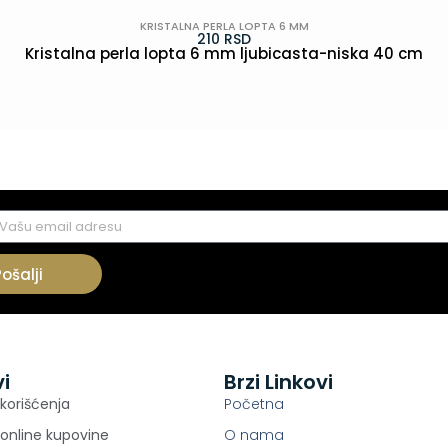
KRISTALNA PERLA LOPTA 6 MM
210
RSD
Kristalna perla lopta 6 mm ljubicasta-niska 40 cm
POGLEDAJ
Pošalji
vi
Brzi Linkovi
 korišćenja
Početna
 online kupovine
O nama