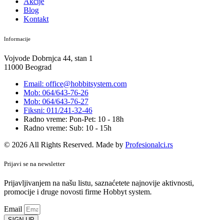
Akcije
Blog
Kontakt
Informacije
Vojvode Dobrnjca 44, stan 1
11000 Beograd
Email: office@hobbitsystem.com
Mob: 064/643-76-26
Mob: 064/643-76-27
Fiksni: 011/241-32-46
Radno vreme: Pon-Pet: 10 - 18h
Radno vreme: Sub: 10 - 15h
© 2026 All Rights Reserved. Made by
Profesionalci.rs
Prijavi se na newsletter
Prijavljivanjem na našu listu, saznaćetete najnovije aktivnosti,
promocije i druge novosti firme Hobbyt system.
Email
SIGN UP