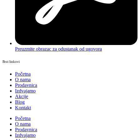
Preuzmite obrazac za odustanak od ugovora
Brzi linkovi
Početna
O nama
Prodavnica
Izdvajamo
Akcije
Blog
Kontakt
Početna
O nama
Prodavnica
Izdvajamo