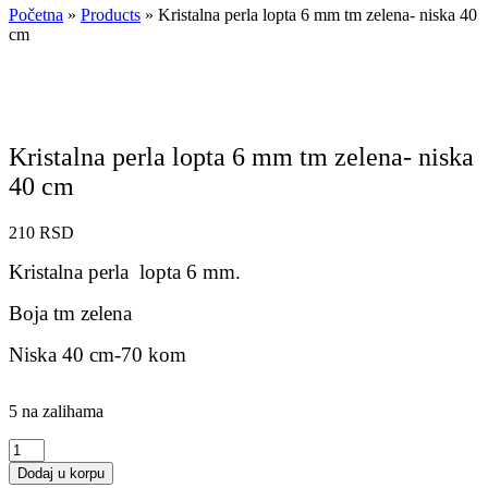
Početna
»
Products
»
Kristalna perla lopta 6 mm tm zelena- niska 40
cm
Kristalna perla lopta 6 mm tm zelena- niska
40 cm
210
RSD
Kristalna perla lopta 6 mm.
Boja tm zelena
Niska 40 cm-70 kom
5 na zalihama
Kristalna
perla
Dodaj u korpu
lopta