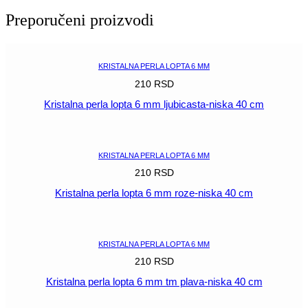
6
Preporučeni proizvodi
mm
tm
zelena-
niska
KRISTALNA PERLA LOPTA 6 MM
40
210
RSD
cm
količina
Kristalna perla lopta 6 mm ljubicasta-niska 40 cm
POGLEDAJ
KRISTALNA PERLA LOPTA 6 MM
210
RSD
Kristalna perla lopta 6 mm roze-niska 40 cm
POGLEDAJ
KRISTALNA PERLA LOPTA 6 MM
210
RSD
Kristalna perla lopta 6 mm tm plava-niska 40 cm
POGLEDAJ