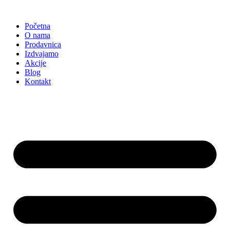
Skočite
na
Početna
sadržaj
O nama
Prodavnica
Izdvajamo
Akcije
Blog
Kontakt