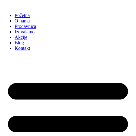
Skočite
na
Početna
sadržaj
O nama
Prodavnica
Izdvajamo
Akcije
Blog
Kontakt