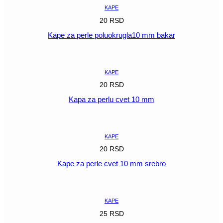
količina
KAPE
20
RSD
Kape za perle poluokrugla10 mm bakar
POGLEDAJ
KAPE
20
RSD
Kapa za perlu cvet 10 mm
POGLEDAJ
KAPE
20
RSD
Kape za perle cvet 10 mm srebro
POGLEDAJ
KAPE
25
RSD