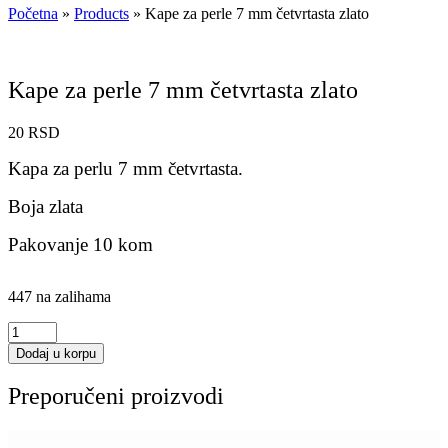
Početna
»
Products
»
Kape za perle 7 mm četvrtasta zlato
Kape za perle 7 mm četvrtasta zlato
20
RSD
Kapa za perlu 7 mm
četvrtasta.
Boja zlata
Pakovanje 10 kom
447 na zalihama
Kape
za
Dodaj u korpu
perle
7
Preporučeni proizvodi
mm
četvrtasta
zlato