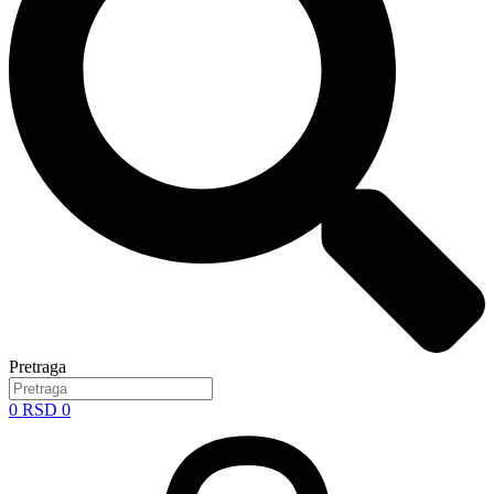
Pretraga
0
RSD
0