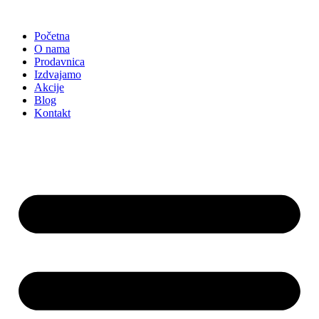
Skočite
na
Početna
sadržaj
O nama
Prodavnica
Izdvajamo
Akcije
Blog
Kontakt