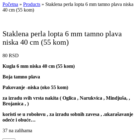
Početna
»
Products
»
Staklena perla lopta 6 mm tamno plava niska
40 cm (55 kom)
Staklena perla lopta 6 mm tamno plava
niska 40 cm (55 kom)
80
RSD
Kugla 6 mm niska 40 cm (55 kom)
Boja tamno plava
Pakovanje -niska (oko 55 kom)
za izradu svih vrsta nakita ( Oglica , Narukvica , Mindjuša, ,
Brojanica , )
koristi se u robolovu , za izradu sobnih zavesa , .ukarašavanje
odeće i obuće…
37 na zalihama