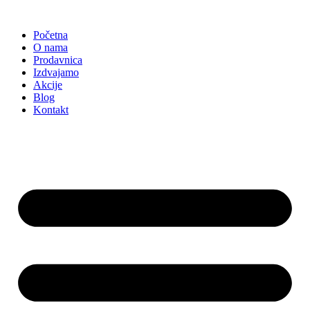
Skočite
na
Početna
sadržaj
O nama
Prodavnica
Izdvajamo
Akcije
Blog
Kontakt