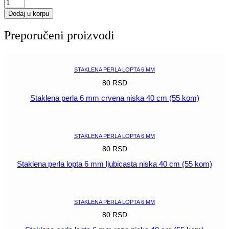
Staklena
perla
Dodaj u korpu
lopta
6
Preporučeni proizvodi
mm
tamno
plava
niska
STAKLENA PERLA LOPTA 6 MM
40
80
RSD
cm
(55
Staklena perla 6 mm crvena niska 40 cm (55 kom)
kom)
količina
POGLEDAJ
STAKLENA PERLA LOPTA 6 MM
80
RSD
Staklena perla lopta 6 mm ljubicasta niska 40 cm (55 kom)
POGLEDAJ
STAKLENA PERLA LOPTA 6 MM
80
RSD