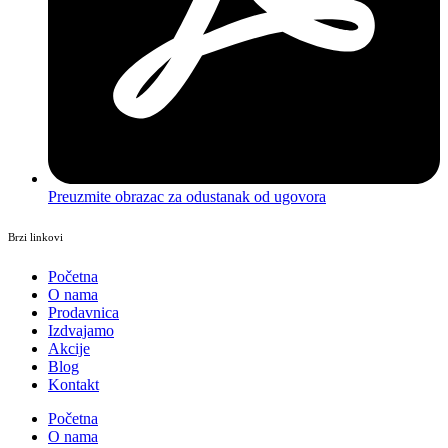
Preuzmite obrazac za odustanak od ugovora
Brzi linkovi
Početna
O nama
Prodavnica
Izdvajamo
Akcije
Blog
Kontakt
Početna
O nama