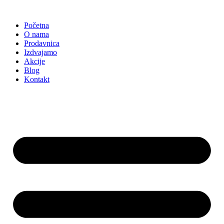
Skočite
na
Početna
sadržaj
O nama
Prodavnica
Izdvajamo
Akcije
Blog
Kontakt