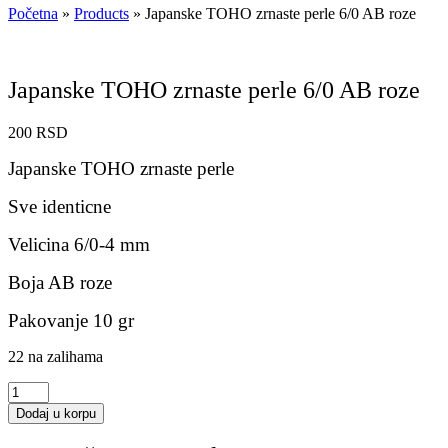
Početna
»
Products
»
Japanske TOHO zrnaste perle 6/0 AB roze
Japanske TOHO zrnaste perle 6/0 AB roze
200
RSD
Japanske TOHO zrnaste perle
Sve identicne
Velicina 6/0-4 mm
Boja AB roze
Pakovanje 10 gr
22 na zalihama
Japanske
TOHO
Dodaj u korpu
zrnaste
perle