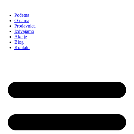
Skočite
na
Početna
sadržaj
O nama
Prodavnica
Izdvajamo
Akcije
Blog
Kontakt