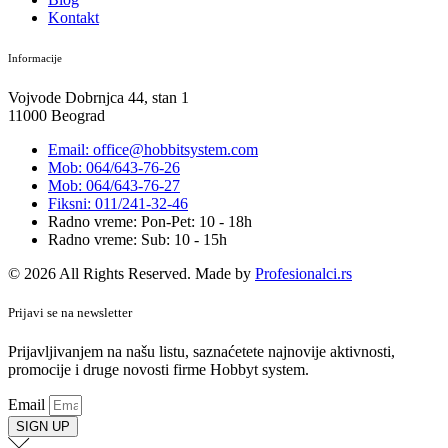
Kontakt
Informacije
Vojvode Dobrnjca 44, stan 1
11000 Beograd
Email: office@hobbitsystem.com
Mob: 064/643-76-26
Mob: 064/643-76-27
Fiksni: 011/241-32-46
Radno vreme: Pon-Pet: 10 - 18h
Radno vreme: Sub: 10 - 15h
© 2026 All Rights Reserved. Made by
Profesionalci.rs
Prijavi se na newsletter
Prijavljivanjem na našu listu, saznaćetete najnovije aktivnosti,
promocije i druge novosti firme Hobbyt system.
Email
SIGN UP