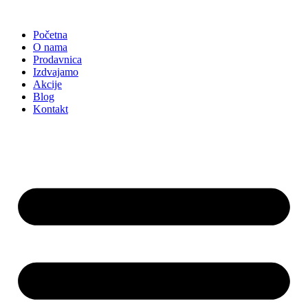
Skočite
na
Početna
sadržaj
O nama
Prodavnica
Izdvajamo
Akcije
Blog
Kontakt