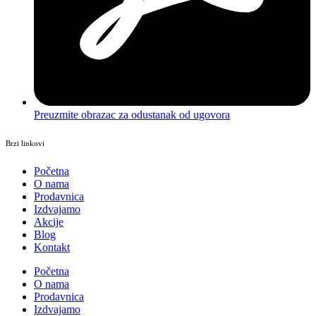
Preuzmite obrazac za odustanak od ugovora
Brzi linkovi
Početna
O nama
Prodavnica
Izdvajamo
Akcije
Blog
Kontakt
Početna
O nama
Prodavnica
Izdvajamo