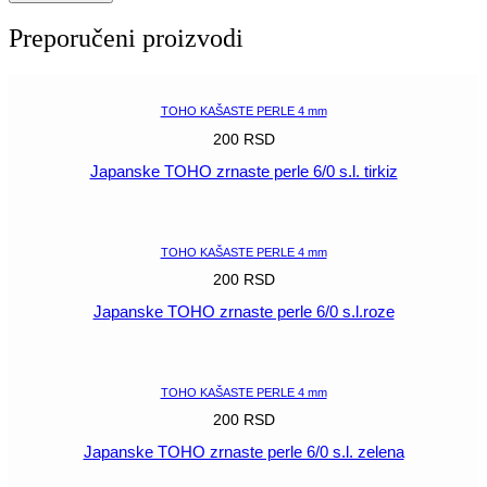
zrnaste
perle
Preporučeni proizvodi
6/0
mat
crvena
količina
TOHO KAŠASTE PERLE 4 mm
200
RSD
Japanske TOHO zrnaste perle 6/0 s.l. tirkiz
POGLEDAJ
TOHO KAŠASTE PERLE 4 mm
200
RSD
Japanske TOHO zrnaste perle 6/0 s.l.roze
POGLEDAJ
TOHO KAŠASTE PERLE 4 mm
200
RSD
Japanske TOHO zrnaste perle 6/0 s.l. zelena
POGLEDAJ