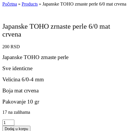
Početna
»
Products
»
Japanske TOHO zrnaste perle 6/0 mat crvena
Japanske TOHO zrnaste perle 6/0 mat
crvena
200
RSD
Japanske TOHO zrnaste perle
Sve identicne
Velicina 6/0-4 mm
Boja mat crvena
Pakovanje 10 gr
17 na zalihama
Japanske
TOHO
Dodaj u korpu