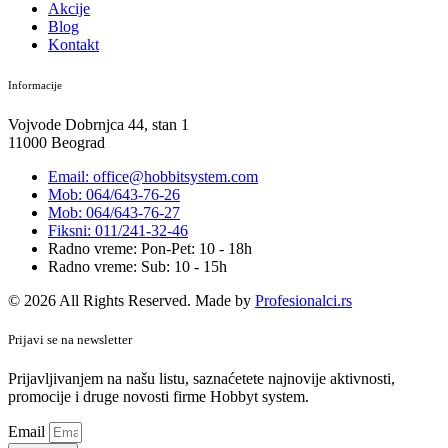
Akcije
Blog
Kontakt
Informacije
Vojvode Dobrnjca 44, stan 1
11000 Beograd
Email: office@hobbitsystem.com
Mob: 064/643-76-26
Mob: 064/643-76-27
Fiksni: 011/241-32-46
Radno vreme: Pon-Pet: 10 - 18h
Radno vreme: Sub: 10 - 15h
© 2026 All Rights Reserved. Made by
Profesionalci.rs
Prijavi se na newsletter
Prijavljivanjem na našu listu, saznaćetete najnovije aktivnosti,
promocije i druge novosti firme Hobbyt system.
Email