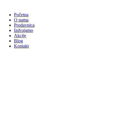
Skočite
na
Početna
sadržaj
O nama
Prodavnica
Izdvajamo
Akcije
Blog
Kontakt