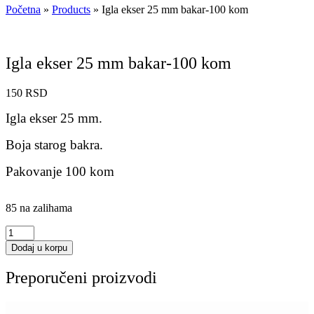
Početna
»
Products
»
Igla ekser 25 mm bakar-100 kom
Igla ekser 25 mm bakar-100 kom
150
RSD
Igla ekser 25 mm.
Boja starog bakra.
Pakovanje 100 kom
85 na zalihama
Igla
ekser
Dodaj u korpu
25
mm
Preporučeni proizvodi
bakar-
100
kom