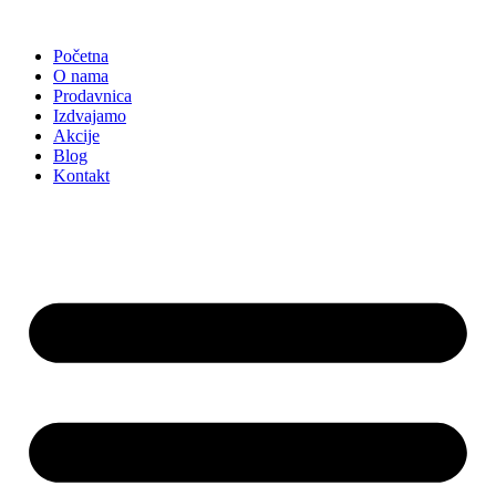
Skočite
na
Početna
sadržaj
O nama
Prodavnica
Izdvajamo
Akcije
Blog
Kontakt