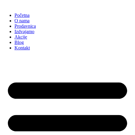
Skočite
na
Početna
sadržaj
O nama
Prodavnica
Izdvajamo
Akcije
Blog
Kontakt