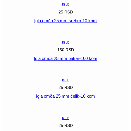
količina
IGLE
25
RSD
Igla omča 25 mm srebro-10 kom
POGLEDAJ
IGLE
150
RSD
Igla omča 25 mm bakar-100 kom
POGLEDAJ
IGLE
25
RSD
Igla omča 25 mm čelik-10 kom
POGLEDAJ
IGLE
25
RSD