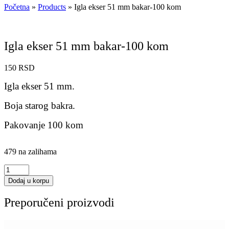
Početna
»
Products
»
Igla ekser 51 mm bakar-100 kom
Igla ekser 51 mm bakar-100 kom
150
RSD
Igla ekser 51 mm.
Boja starog bakra.
Pakovanje 100 kom
479 na zalihama
Igla
ekser
Dodaj u korpu
51
mm
Preporučeni proizvodi
bakar-
100
kom