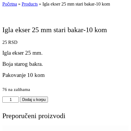
Početna
»
Products
»
Igla ekser 25 mm stari bakar-10 kom
Igla ekser 25 mm stari bakar-10 kom
25
RSD
Igla ekser 25 mm.
Boja starog bakra.
Pakovanje 10 kom
76 na zalihama
Igla
Dodaj u korpu
ekser
25
mm
Preporučeni proizvodi
stari
bakar-
10