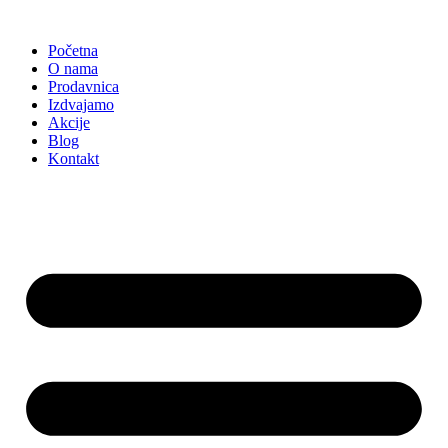
Skočite
na
Početna
sadržaj
O nama
Prodavnica
Izdvajamo
Akcije
Blog
Kontakt