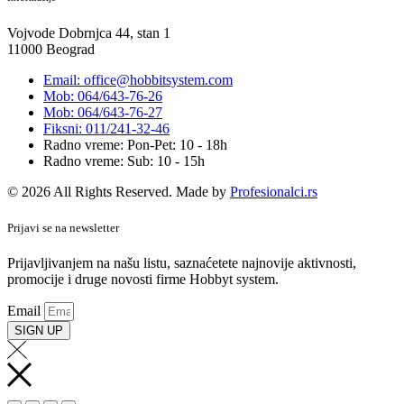
Vojvode Dobrnjca 44, stan 1
11000 Beograd
Email: office@hobbitsystem.com
Mob: 064/643-76-26
Mob: 064/643-76-27
Fiksni: 011/241-32-46
Radno vreme: Pon-Pet: 10 - 18h
Radno vreme: Sub: 10 - 15h
© 2026 All Rights Reserved. Made by
Profesionalci.rs
Prijavi se na newsletter
Prijavljivanjem na našu listu, saznaćetete najnovije aktivnosti,
promocije i druge novosti firme Hobbyt system.
Email
SIGN UP