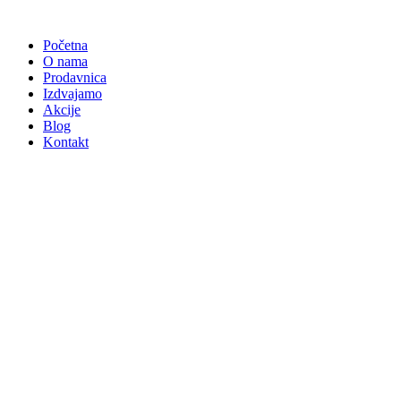
Skočite
na
Početna
sadržaj
O nama
Prodavnica
Izdvajamo
Akcije
Blog
Kontakt