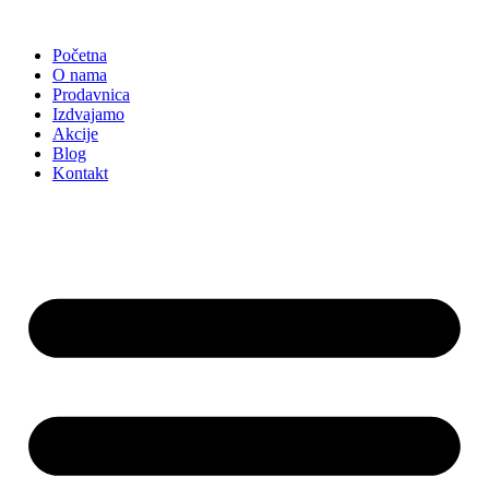
Skočite
na
Početna
sadržaj
O nama
Prodavnica
Izdvajamo
Akcije
Blog
Kontakt