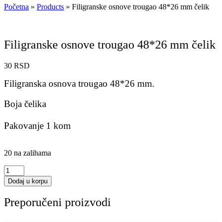
Početna
»
Products
»
Filigranske osnove trougao 48*26 mm čelik
Filigranske osnove trougao 48*26 mm čelik
30
RSD
Filigranska osnova trougao 48*26 mm.
Boja čelika
Pakovanje 1 kom
20 na zalihama
Filigranske
osnove
Dodaj u korpu
trougao
48*26
Preporučeni proizvodi
mm
čelik