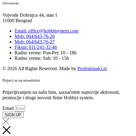
Informacije
Vojvode Dobrnjca 44, stan 1
11000 Beograd
Email: office@hobbitsystem.com
Mob: 064/643-76-26
Mob: 064/643-76-27
Fiksni: 011/241-32-46
Radno vreme: Pon-Pet: 10 - 18h
Radno vreme: Sub: 10 - 15h
© 2026 All Rights Reserved. Made by
Profesionalci.rs
Prijavi se na newsletter
Prijavljivanjem na našu listu, saznaćetete najnovije aktivnosti,
promocije i druge novosti firme Hobbyt system.
Email
SIGN UP