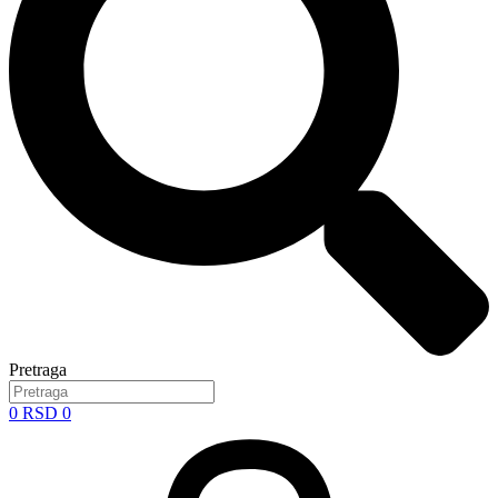
Pretraga
0
RSD
0