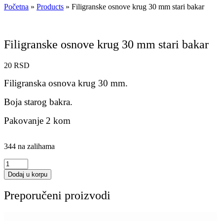
Početna
»
Products
»
Filigranske osnove krug 30 mm stari bakar
Filigranske osnove krug 30 mm stari bakar
20
RSD
Filigranska osnova krug 30 mm.
Boja starog bakra.
Pakovanje 2 kom
344 na zalihama
Filigranske
osnove
Dodaj u korpu
krug
30
Preporučeni proizvodi
mm
stari
bakar