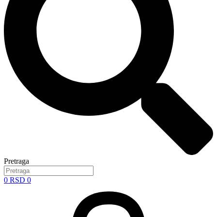
Pretraga
0
RSD
0