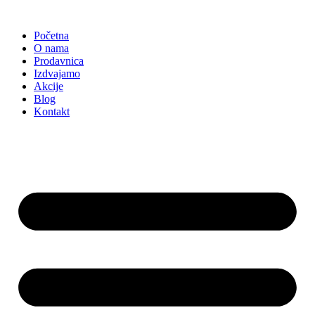
Skočite
na
Početna
sadržaj
O nama
Prodavnica
Izdvajamo
Akcije
Blog
Kontakt