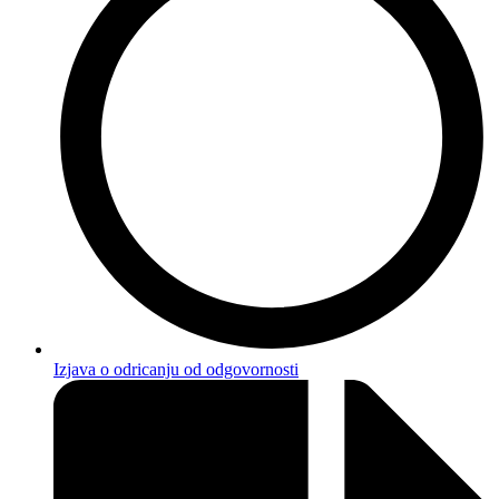
Izjava o odricanju od odgovornosti