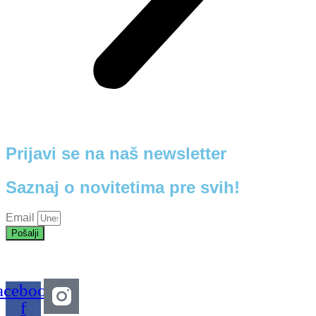
Prijavi se na naš newsletter
Saznaj o novitetima pre svih!
Email
Pošalji
acebook-
f