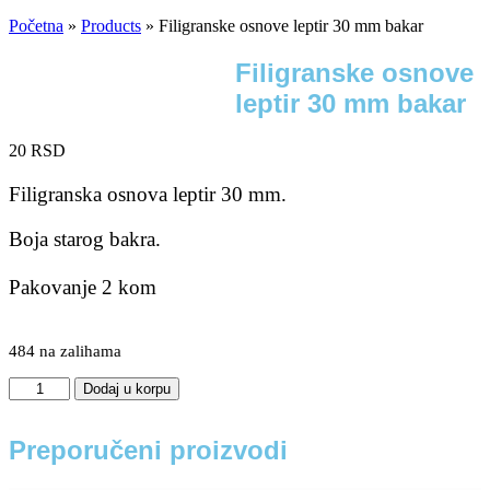
Početna
»
Products
»
Filigranske osnove leptir 30 mm bakar
Filigranske osnove
leptir 30 mm bakar
20
RSD
Filigranska osnova leptir 30 mm.
Boja starog bakra.
Pakovanje 2 kom
484 na zalihama
Filigranske
Dodaj u korpu
osnove
leptir
30
Preporučeni proizvodi
mm
bakar