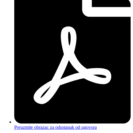
Preuzmite obrazac za odustanak od ugovora