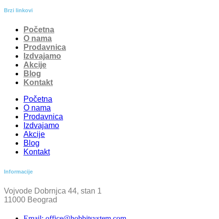
Brzi linkovi
Početna
O nama
Prodavnica
Izdvajamo
Akcije
Blog
Kontakt
Početna
O nama
Prodavnica
Izdvajamo
Akcije
Blog
Kontakt
Informacije
Vojvode Dobrnjca 44, stan 1
11000 Beograd
Email: office@hobbitsystem.com