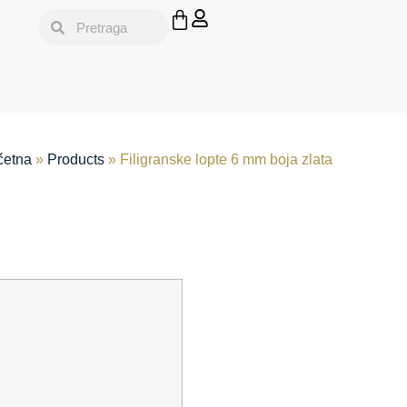
četna
»
Products
»
Filigranske lopte 6 mm boja zlata