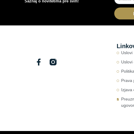
Saznaj o novitetima pre svih!
Linko
Uslovi
Uslovi
Politik
Prava 
Izjava
Preuzm
ugovo