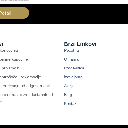
Pošalji
vi
Brzi Linkovi
 korišćenja
Početna
 online kupovine
O nama
a privatnosti
Prodavnica
potrošača i reklamacije
Izdvajamo
 o odricanju od odgovornosti
Akcije
ite obrazac za odustanak od
Blog
ra
Kontakt