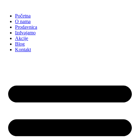
Skočite
na
Početna
sadržaj
O nama
Prodavnica
Izdvajamo
Akcije
Blog
Kontakt