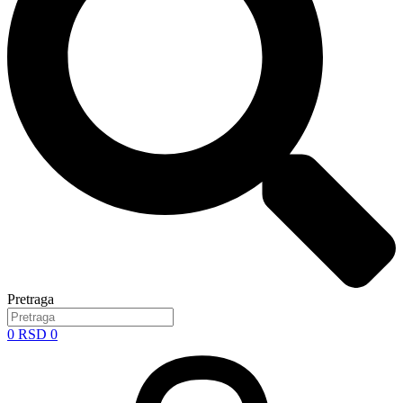
Pretraga
0
RSD
0