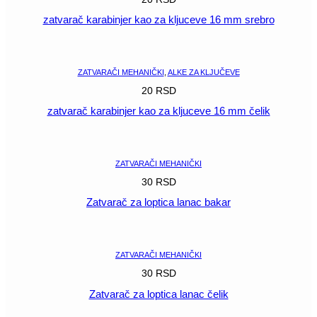
zatvarač karabinjer kao za kljuceve 16 mm srebro
POGLEDAJ
ZATVARAČI MEHANIČKI
,
ALKE ZA KLJUČEVE
20
RSD
zatvarač karabinjer kao za kljuceve 16 mm čelik
POGLEDAJ
ZATVARAČI MEHANIČKI
30
RSD
Zatvarač za loptica lanac bakar
POGLEDAJ
ZATVARAČI MEHANIČKI
30
RSD
Zatvarač za loptica lanac čelik
POGLEDAJ