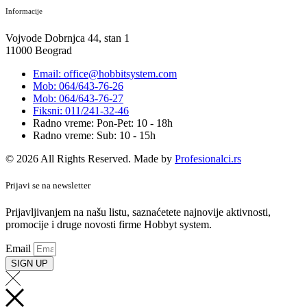
Informacije
Vojvode Dobrnjca 44, stan 1
11000 Beograd
Email: office@hobbitsystem.com
Mob: 064/643-76-26
Mob: 064/643-76-27
Fiksni: 011/241-32-46
Radno vreme: Pon-Pet: 10 - 18h
Radno vreme: Sub: 10 - 15h
© 2026 All Rights Reserved. Made by
Profesionalci.rs
Prijavi se na newsletter
Prijavljivanjem na našu listu, saznaćetete najnovije aktivnosti,
promocije i druge novosti firme Hobbyt system.
Email
SIGN UP