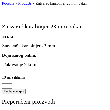
Početna
»
Products
»
Zatvarač karabinjer 23 mm bakar
Zatvarač karabinjer 23 mm bakar
40
RSD
Zatvarač karabinjer 23 mm.
Boja starog bakra.
Pakovanje 2 kom
10 na zalihama
Zatvarač
karabinjer
Dodaj u korpu
23
mm
Preporučeni proizvodi
bakar
količina