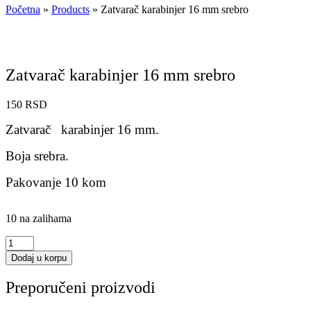
Početna
»
Products
»
Zatvarač karabinjer 16 mm srebro
Zatvarač karabinjer 16 mm srebro
150
RSD
Zatvarač karabinjer 16 mm.
Boja srebra.
Pakovanje 10 kom
10 na zalihama
Zatvarač
karabinjer
Dodaj u korpu
16
mm
Preporučeni proizvodi
srebro
količina