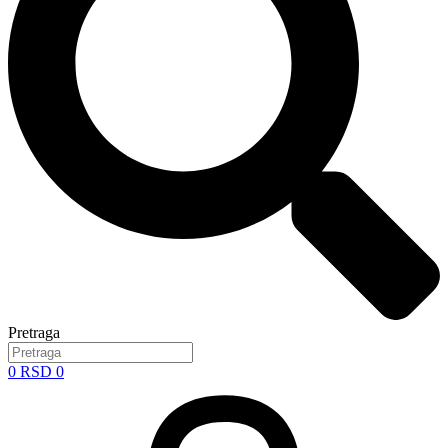
Pretraga
0
RSD
0