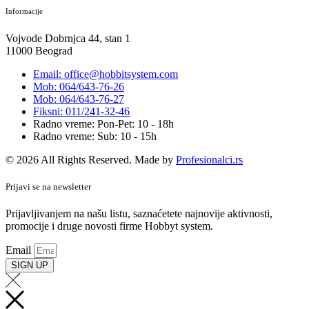
Informacije
Vojvode Dobrnjca 44, stan 1
11000 Beograd
Email: office@hobbitsystem.com
Mob: 064/643-76-26
Mob: 064/643-76-27
Fiksni: 011/241-32-46
Radno vreme: Pon-Pet: 10 - 18h
Radno vreme: Sub: 10 - 15h
© 2026 All Rights Reserved. Made by
Profesionalci.rs
Prijavi se na newsletter
Prijavljivanjem na našu listu, saznaćetete najnovije aktivnosti,
promocije i druge novosti firme Hobbyt system.
Email
SIGN UP