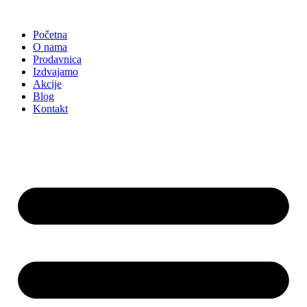
Skočite
na
Početna
sadržaj
O nama
Prodavnica
Izdvajamo
Akcije
Blog
Kontakt