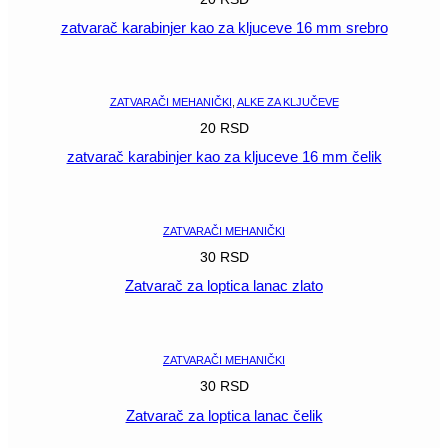
zatvarač karabinjer kao za kljuceve 16 mm srebro
POGLEDAJ
ZATVARAČI MEHANIČKI
,
ALKE ZA KLJUČEVE
20
RSD
zatvarač karabinjer kao za kljuceve 16 mm čelik
POGLEDAJ
ZATVARAČI MEHANIČKI
30
RSD
Zatvarač za loptica lanac zlato
POGLEDAJ
ZATVARAČI MEHANIČKI
30
RSD
Zatvarač za loptica lanac čelik
POGLEDAJ