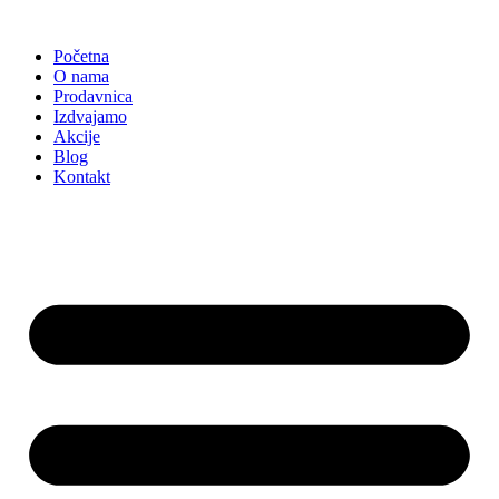
Skočite
na
Početna
sadržaj
O nama
Prodavnica
Izdvajamo
Akcije
Blog
Kontakt