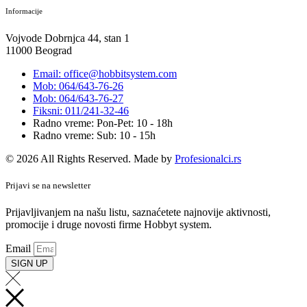
Informacije
Vojvode Dobrnjca 44, stan 1
11000 Beograd
Email: office@hobbitsystem.com
Mob: 064/643-76-26
Mob: 064/643-76-27
Fiksni: 011/241-32-46
Radno vreme: Pon-Pet: 10 - 18h
Radno vreme: Sub: 10 - 15h
© 2026 All Rights Reserved. Made by
Profesionalci.rs
Prijavi se na newsletter
Prijavljivanjem na našu listu, saznaćetete najnovije aktivnosti,
promocije i druge novosti firme Hobbyt system.
Email
SIGN UP