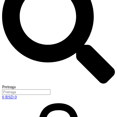
Pretraga
0
RSD
0