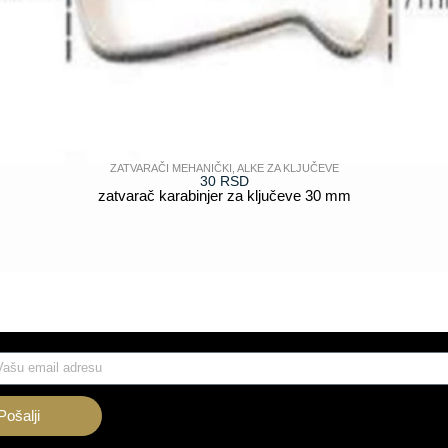
ZATVARAČI MEHANIČKI
,
ALKE ZA KLJUČEVE
30
RSD
zatvarač karabinjer za ključeve 30 mm
POGLEDAJ
Pošalji