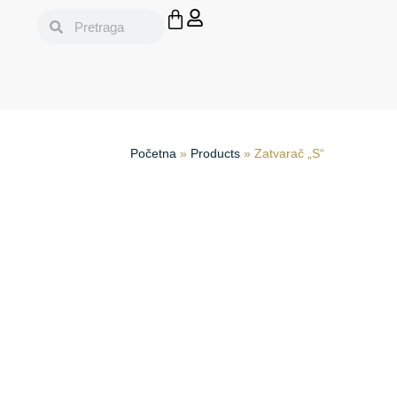
Početna
»
Products
»
Zatvarač „S“