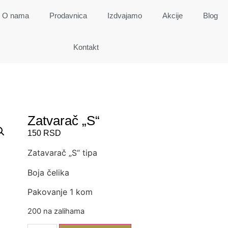
O nama
Prodavnica
Izdvajamo
Akcije
Blog
Kontakt
Zatvarač „S“
150
RSD
Zatavarač „S“ tipa
Boja čelika
Pakovanje 1 kom
200 na zalihama