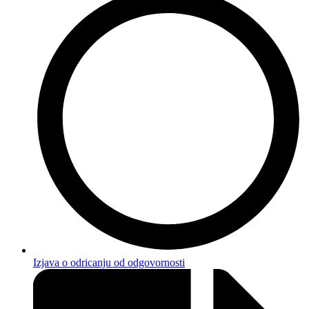
Izjava o odricanju od odgovornosti