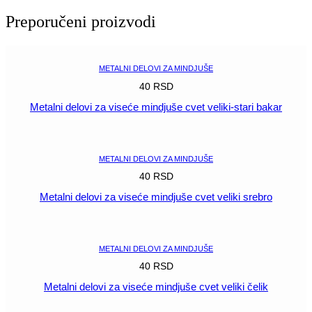
za
viseće
Preporučeni proizvodi
mindjuše
sladoled
čelik
količina
METALNI DELOVI ZA MINDJUŠE
40
RSD
Metalni delovi za viseće mindjuše cvet veliki-stari bakar
POGLEDAJ
METALNI DELOVI ZA MINDJUŠE
40
RSD
Metalni delovi za viseće mindjuše cvet veliki srebro
POGLEDAJ
METALNI DELOVI ZA MINDJUŠE
40
RSD
Metalni delovi za viseće mindjuše cvet veliki čelik
POGLEDAJ