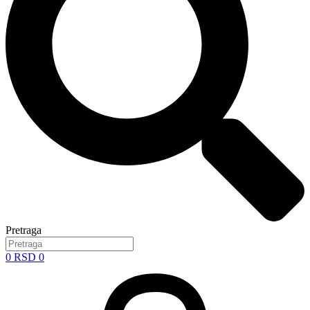
Pretraga
0
RSD
0