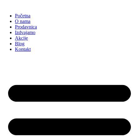
Skočite
na
Početna
sadržaj
O nama
Prodavnica
Izdvajamo
Akcije
Blog
Kontakt