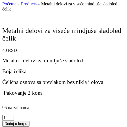
Početna
»
Products
»
Metalni delovi za viseće mindjuše sladoled
čelik
Metalni delovi za viseće mindjuše sladoled
čelik
40
RSD
Metalni delovi za mindjuše sladoled.
Boja čelika
Čelična osnova sa prevlakom bez nikla i olova
Pakovanje 2 kom
95 na zalihama
Metalni
delovi
Dodaj u korpu